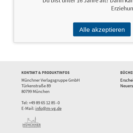
Du bist unter 16 Jahre alt? Dann kan
Erziehun
Tod des
23,49 €
Dreckiger
20,49 €
Autors. Kein
Orient
Kriminalroman
Belogen, betrogen,
Alle akzeptieren
benutzt und
beschmutzt
KONTAKT & PRODUKTINFOS
BÜCHE
Münchner Verlagsgruppe GmbH
Ersche
Türkenstraße 89
Neuer
80799 München
Tel: +49 89 65 12 85 -0
E-Mail:
info@m-vg.de