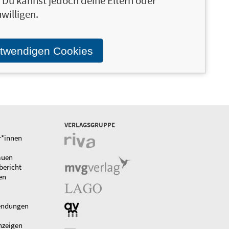
n. Du kannst jedoch deine Eltern oder
willigen.
Best of
9,99 €
Handwerkersprüche
otwendigen Cookies
VERLAGSGRUPPE
r*innen
auen
bericht
en
endungen
nzeigen