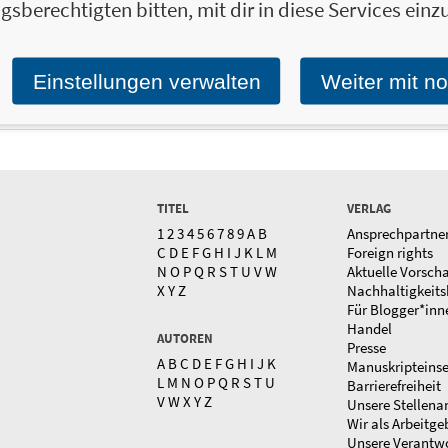
gsberechtigten bitten, mit dir in diese Services einzu
Einstellungen verwalten
Weiter mit n
TITEL
VERLAG
1
2
3
4
5
6
7
8
9
A
B
Ansprechpartne
C
D
E
F
G
H
I
J
K
L
M
Foreign rights
N
O
P
Q
R
S
T
U
V
W
Aktuelle Vorsch
X
Y
Z
Nachhaltigkeits
Für Blogger*inn
Handel
AUTOREN
Presse
A
B
C
D
E
F
G
H
I
J
K
Manuskripteins
L
M
N
O
P
Q
R
S
T
U
Barrierefreiheit
V
W
X
Y
Z
Unsere Stellena
Wir als Arbeitge
Unsere Verantw