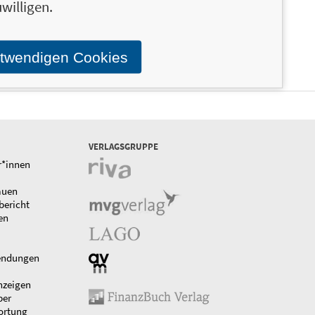
willigen.
otwendigen Cookies
VERLAGSGRUPPE
r*innen
auen
bericht
en
endungen
nzeigen
ber
ortung