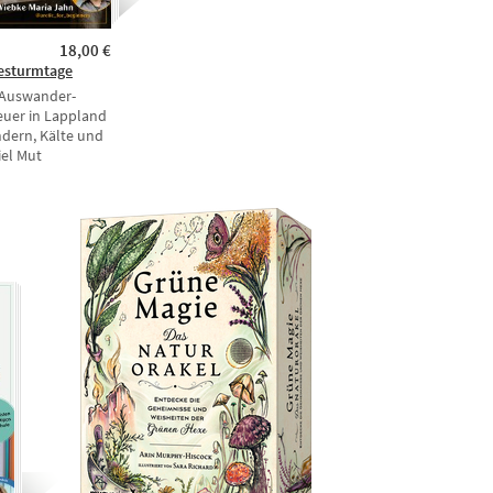
18,00 €
esturmtage
 Auswander-
uer in Lappland
ndern, Kälte und
iel Mut