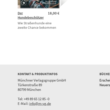
Der
18,00 €
Hundebeschützer
Wie Straßenhunde eine
zweite Chance bekommen
KONTAKT & PRODUKTINFOS
BÜCHE
Münchner Verlagsgruppe GmbH
Ersche
Türkenstraße 89
Neuer
80799 München
Tel: +49 89 65 12 85 -0
E-Mail:
info@m-vg.de