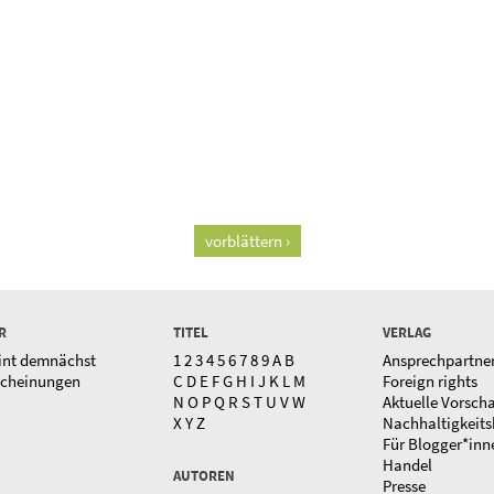
vorblättern ›
R
TITEL
VERLAG
int demnächst
1
2
3
4
5
6
7
8
9
A
B
Ansprechpartne
scheinungen
C
D
E
F
G
H
I
J
K
L
M
Foreign rights
N
O
P
Q
R
S
T
U
V
W
Aktuelle Vorsch
X
Y
Z
Nachhaltigkeits
Für Blogger*inn
Handel
AUTOREN
Presse