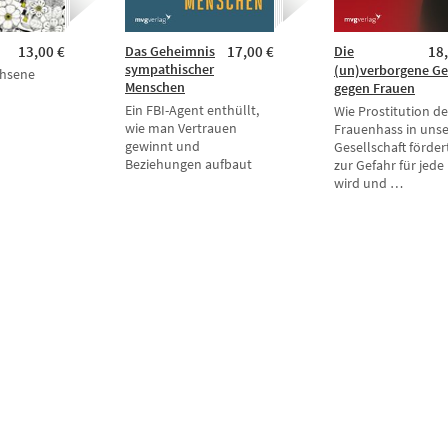
13,00 €
Das Geheimnis
17,00 €
Die
18
sympathischer
(un)verborgene Ge
chsene
Menschen
gegen Frauen
Ein FBI-Agent enthüllt,
Wie Prostitution d
wie man Vertrauen
Frauenhass in unse
gewinnt und
Gesellschaft förder
Beziehungen aufbaut
zur Gefahr für jede
wird und …