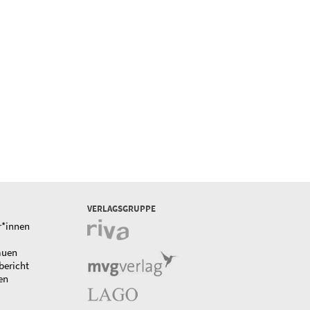
VERLAGSGRUPPE
r*innen
auen
bericht
en