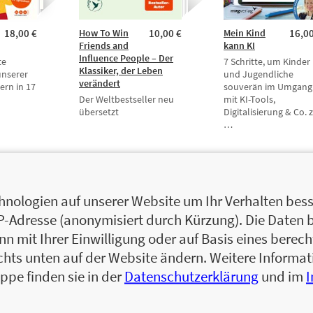
18,00 €
How To Win
10,00 €
Mein Kind
16,00
Friends and
kann KI
Influence People – Der
te
7 Schritte, um Kinder
Klassiker, der Leben
unserer
und Jugendliche
verändert
ern in 17
souverän im Umgang
Der Weltbestseller neu
mit KI-Tools,
übersetzt
Digitalisierung & Co. 
…
nologien auf unserer Website um Ihr Verhalten besse
IP-Adresse (anonymisiert durch Kürzung). Die Daten 
 mit Ihrer Einwilligung oder auf Basis eines berecht
chts unten auf der Website ändern. Weitere Inform
ppe finden sie in der
Datenschutzerklärung
und im