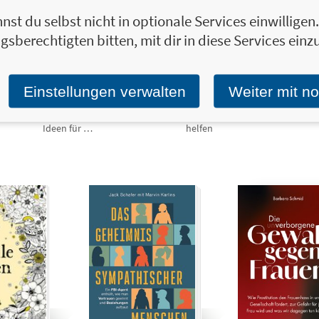
nst du selbst nicht in optionale Services einwillige
Smarter
16,00 €
Clever gefragt,
12,00 €
gsberechtigten bitten, mit dir in diese Services einzu
leben mit KI
prompt gelöst
– die 77 besten Fragen
Effektive Lifehacks mit
an ChatGPT & Co.
Künstlicher Intelligenz
Einstellungen verwalten
Weiter mit n
– Spare Zeit, löse
Wie du mit KI die
Alltagsprobleme und
richtigen Antworten
entdecke kreative
findest, die wirklich
Ideen für …
helfen