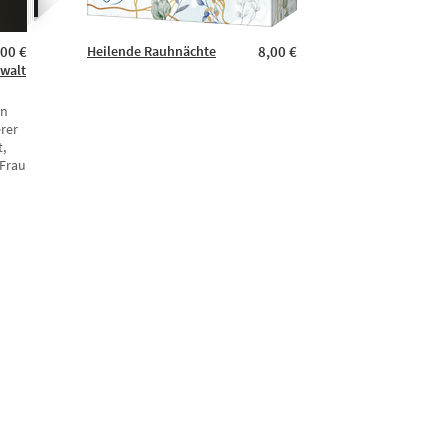
,00 €
Heilende Rauhnächte
8,00 €
walt
en
rer
t,
 Frau