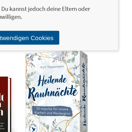
n. Du kannst jedoch deine Eltern oder
Der Ruf der
18,00 €
willigen.
Hexe
Folge deinem Weg zu
wahrer
otwendigen Cookies
Selbstermächtigung,
Intuition und Naturmagie