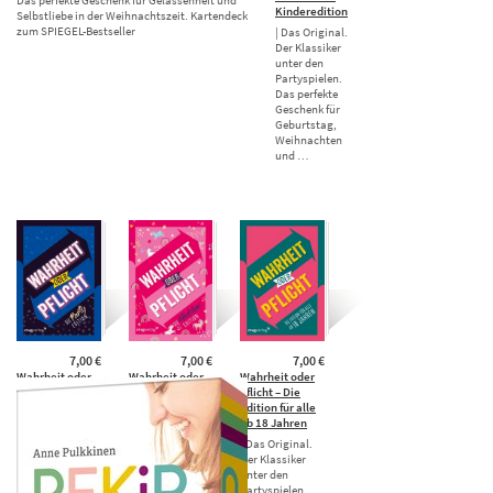
Kinderedition
Selbstliebe in der Weihnachtszeit. Kartendeck
zum SPIEGEL-Bestseller
| Das Original.
Der Klassiker
unter den
Partyspielen.
Das perfekte
Geschenk für
Geburtstag,
Weihnachten
und …
7,00 €
7,00 €
7,00 €
Wahrheit oder
Wahrheit oder
Wahrheit oder
Pflicht – Die
Pflicht – Die
Pflicht – Die
Partyedition
Mädchenedition
Edition für alle
ab 18 Jahren
| Das Original.
| Das Original.
Der Klassiker
Der Klassiker
| Das Original.
unter den
unter den
Der Klassiker
Partyspielen.
Partyspielen.
unter den
Das perfekte
Das perfekte
Partyspielen.