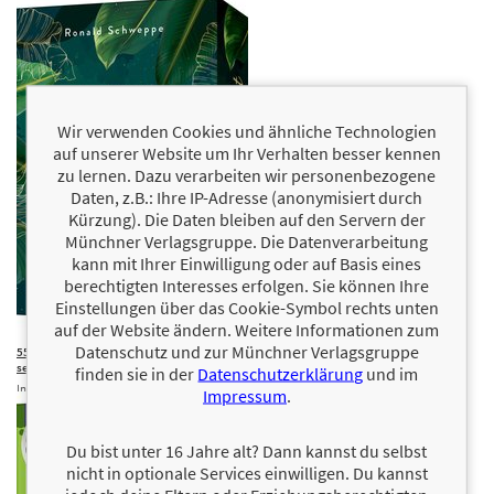
Wir verwenden Cookies und ähnliche Technologien
auf unserer Website um Ihr Verhalten besser kennen
zu lernen. Dazu verarbeiten wir personenbezogene
Daten, z.B.: Ihre IP-Adresse (anonymisiert durch
Kürzung). Die Daten bleiben auf den Servern der
Münchner Verlagsgruppe. Die Datenverarbeitung
kann mit Ihrer Einwilligung oder auf Basis eines
berechtigten Interesses erfolgen. Sie können Ihre
Einstellungen über das Cookie-Symbol rechts unten
auf der Website ändern. Weitere Informationen zum
Datenschutz und zur Münchner Verlagsgruppe
55 Impulse für die Reise zu mir
8,00 €
selbst
finden sie in der
Datenschutzerklärung
und im
Inspirierende Fragen und Übungen zur
Impressum
.
Selbstreflexion. Das Kartendeck für mehr
Achtsamkeit, Selbstliebe, innere Ruhe und …
Du bist unter 16 Jahre alt? Dann kannst du selbst
nicht in optionale Services einwilligen. Du kannst