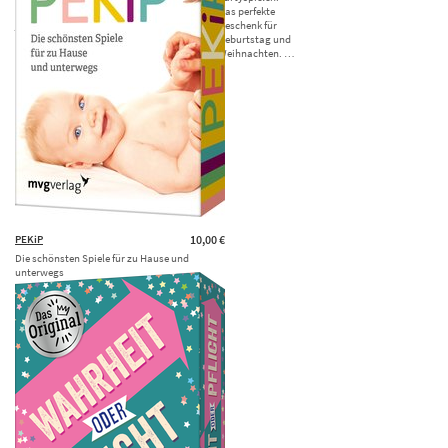
Geschenk für
Geschenk für
Das perfekte
jeden Teenie
Geburtstag,
Geschenk für
zum …
Weihnachten
Geburtstag und
und …
Weihnachten. …
PEKiP
10,00 €
Die schönsten Spiele für zu Hause und
unterwegs