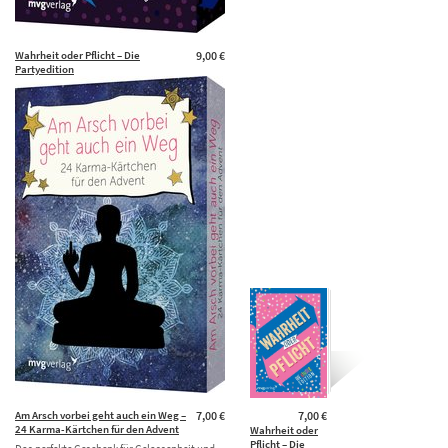
Wahrheit oder Pflicht – Die
9,00 €
Partyedition
| Das Original. Der Klassiker unter den
Partyspielen. Das perfekte Geschenk für jeden
Teenie zum …
Am Arsch vorbei geht auch ein Weg –
7,00 €
7,00 €
24 Karma-Kärtchen für den Advent
Wahrheit oder
Pflicht – Die
Das perfekte Geschenk für Gelassenheit und