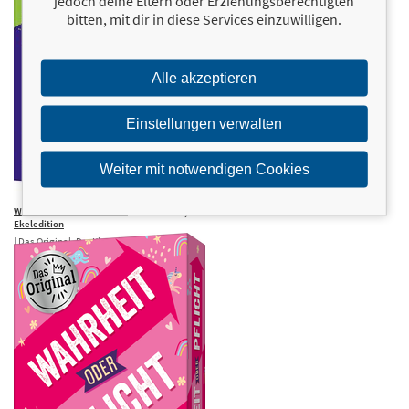
jedoch deine Eltern oder Erziehungsberechtigten
bitten, mit dir in diese Services einzuwilligen.
Alle akzeptieren
Einstellungen verwalten
Weiter mit notwendigen Cookies
Wahrheit oder Pflicht – Die
9,00 €
Ekeledition
| Das Original. Der Klassiker unter den
Partyspielen. Das perfekte Geschenk für
Geburtstag, Weihnachten und …