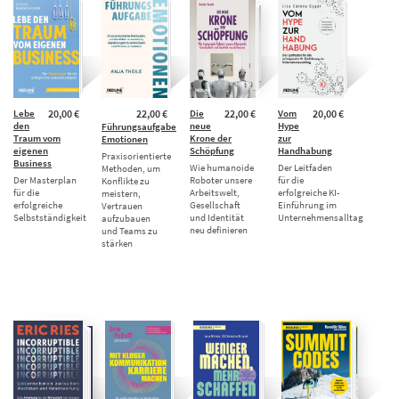
Lebe
20,00 €
22,00 €
Die
22,00 €
Vom
20,00 €
den
neue
Hype
Führungsaufgabe
Traum vom
Krone der
zur
Emotionen
eigenen
Schöpfung
Handhabung
Praxisorientierte
Business
Wie humanoide
Der Leitfaden
Methoden, um
Der Masterplan
Roboter unsere
für die
Konflikte zu
für die
Arbeitswelt,
erfolgreiche KI-
meistern,
erfolgreiche
Gesellschaft
Einführung im
Vertrauen
Selbstständigkeit
und Identität
Unternehmensalltag
aufzubauen
neu definieren
und Teams zu
stärken