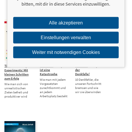
Mentalisten
bitten, mit dir in diese Services einzuwilligen.
Alle akzeptieren
Einstellungen verwalten
Weiter mit notwendigen Cookies
Tiny
22,00 €
Mein Chef
20,00 €
Raus aus
20,00 €
ist eine
der
Experiments: Mit
Katastrophe
Denkfalle!
kleinen Schritten
zum Erfolg
Wie man mit jedem
10 Denkfehler, die
Vorgesetzten
unseren Fortschritt
Wie man sich von
zurechtkommt und
bremsen und wie
unrealistischen
an jedem
wir sie überwinden
Zielen befreit und
Arbeitsplatz besteht
produktiver wird