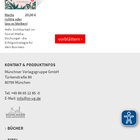
Machs
20,00 €
richtig oder
lass es bleiben!
Mehr Sichtbarkeit im
Social-Media-
Dschungel - die
vorblättern ›
Erfolgsstrategie für
dein Business
KONTAKT & PRODUKTINFOS
Münchner Verlagsgruppe GmbH
Türkenstraße 89
80799 München
Tel: +49 89 65 12 85 -0
E-Mail:
info@m-vg.de
BÜCHER
TITEL