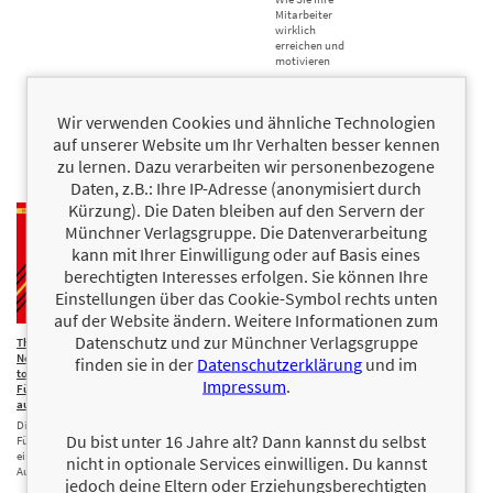
Mitarbeiter
wirklich
erreichen und
motivieren
Wir verwenden Cookies und ähnliche Technologien
auf unserer Website um Ihr Verhalten besser kennen
zu lernen. Dazu verarbeiten wir personenbezogene
Daten, z.B.: Ihre IP-Adresse (anonymisiert durch
Kürzung). Die Daten bleiben auf den Servern der
Münchner Verlagsgruppe. Die Datenverarbeitung
kann mit Ihrer Einwilligung oder auf Basis eines
berechtigten Interesses erfolgen. Sie können Ihre
Einstellungen über das Cookie-Symbol rechts unten
auf der Website ändern. Weitere Informationen zum
Datenschutz und zur Münchner Verlagsgruppe
The
20,00 €
22,00 €
Read
22,00 €
Das
28,00 €
Need
Your
Beyond Belief
Venture-
finden sie in der
Datenschutzerklärung
und im
to Lead – Was
Mind
Mindset
Wie Sie die Kraft
Impressum
.
Führung
Menschen
der Gedanken
Was
ausmacht
lesen,
und
Unternehmer
Die bewährten
Vertrauen
Überzeugungen
von
Du bist unter 16 Jahre alt? Dann kannst du selbst
Führungsprinzipien
bilden und
bewusst
Risikokapitalgebern
eines TOPGUN-
Karriere
nutzen, um
lernen können
nicht in optionale Services einwilligen. Du kannst
Ausbilders
machen mit den
jedes Ziel zu
jedoch deine Eltern oder Erziehungsberechtigten
Tricks der
erreichen