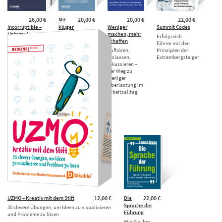
26,00 €
Mit
20,00 €
20,00 €
22,00 €
Incorruptible –
kluger
Weniger
Summit Codes
Unternehmen
Kommunikation
machen, mehr
Erfolgreich
zwischen
Karriere
schaffen
führen mit den
Wachstum und
machen
Aufhören,
Prinzipien der
Verantwortung
Nie wieder
loslassen,
Extrembergsteiger
Eine Anleitung
sprachlos im
fokussieren –
für die
Arbeitsalltag –
der Weg zu
Wirtschaft von
die richtigen
weniger
morgen
Worte für jede
Überlastung im
Situation
Arbeitsalltag
UZMO – Kreativ mit dem Stift
12,00 €
Die
22,00 €
Sprache der
55 clevere Übungen, um Ideen zu visualisieren
Führung
und Probleme zu lösen
Wie Sie Ihre