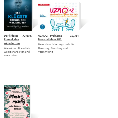
Der klügste
22,00 €
UZMO 2 – Probleme
25,00 €
Freund, den
lösen mit dem Stift
wir je hatten
Neue Visualisierungstools für
Wie wir mit KI endlich
Beratung, Coaching und
weniger arbeiten und
Vermittlung
mehr leben