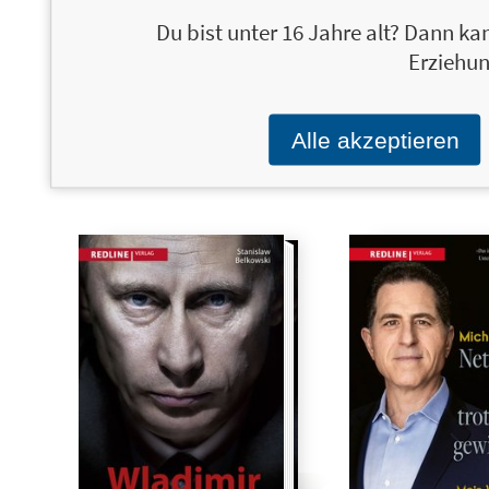
Du bist unter 16 Jahre alt? Dann kan
Geheime
20,00 €
Scary Smart
Erziehun
Verschlusssache
Die Zukunft der künstl
Der Einfluss der
Intelligenz und wie wir
Geheimdienste und
ihrer Hilfe unseren Pl
Alle akzeptieren
Deutschlands weniger
retten
bekannte Geschichte nach
1945