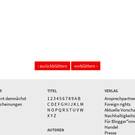
‹ zurückblättern
vorblättern ›
R
TITEL
VERLAG
int demnächst
1
2
3
4
5
6
7
8
9
A
B
Ansprechpartne
scheinungen
C
D
E
F
G
H
I
J
K
L
M
Foreign rights
N
O
P
Q
R
S
T
U
V
W
Aktuelle Vorsch
X
Y
Z
Nachhaltigkeits
Für Blogger*inn
Handel
AUTOREN
Presse