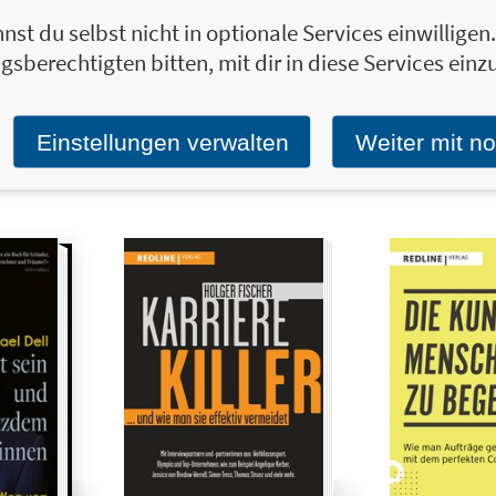
nst du selbst nicht in optionale Services einwillige
22,00 €
50 Ideen für neue
17,00 €
Wladimir
gsberechtigten bitten, mit dir in diese Services einzu
Ideen
ichen
Die ganze Wahrheit
 mit
Für alle, die kreativ werden
aneten
wollen
Einstellungen verwalten
Weiter mit n