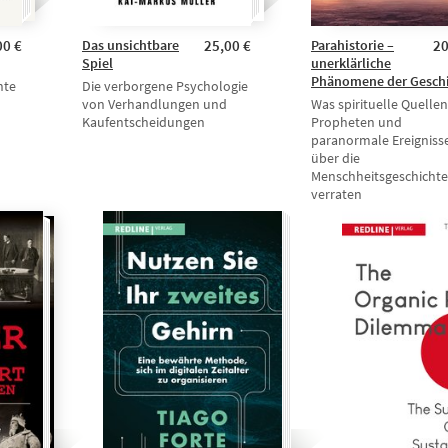
00 €
Das unsichtbare
25,00 €
Parahistorie –
20
Spiel
unerklärliche
Phänomene der Gesch
hte
Die verborgene Psychologie
von Verhandlungen und
Was spirituelle Quellen
Kaufentscheidungen
Propheten und
paranormale Ereigniss
über die
Menschheitsgeschichte
verraten