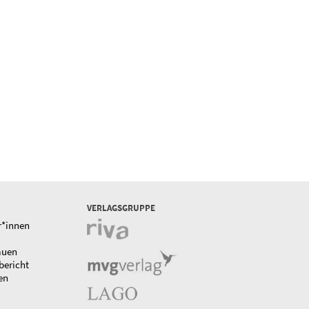
VERLAGSGRUPPE
r*innen
auen
bericht
en