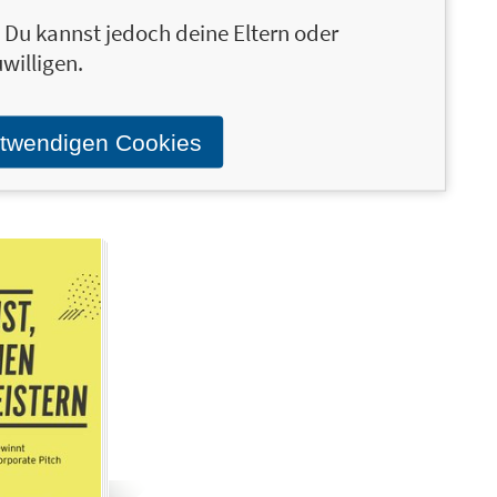
n. Du kannst jedoch deine Eltern oder
12,00 €
Zukunftslärm
20,00 €
willigen.
 über Putin
Welche Erzählungen helfen,
das Morgen zu gestalten
otwendigen Cookies