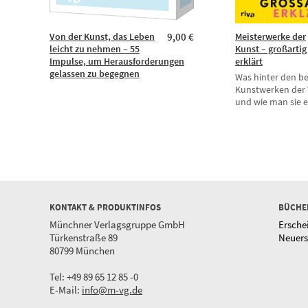
Von der Kunst, das Leben
9,00 €
Meisterwerke der
leicht zu nehmen – 55
Kunst – großartig
Impulse, um Herausforderungen
erklärt
gelassen zu begegnen
Was hinter den b
Kunstwerken der 
und wie man sie e
KONTAKT & PRODUKTINFOS
BÜCHE
Münchner Verlagsgruppe GmbH
Ersche
Türkenstraße 89
Neuer
80799 München
Tel: +49 89 65 12 85 -0
E-Mail:
info@m-vg.de