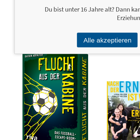
Du bist unter 16 Jahre alt? Dann kan
Ironmade
20,00 €
Mit dir spiele ich am liebsten
Erziehun
ultimative Urlaubsduell-Buc
Von Olympia zum
Ironman-Sieg auf
1-gegen1-Challenges für Fre
Hawaii – mein Weg zum
Alle akzeptieren
Erfolg als Top-
Triathletin