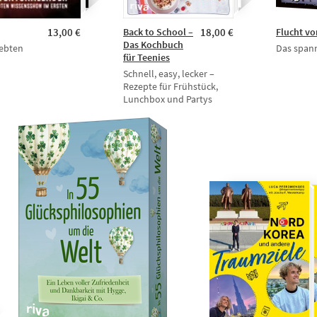
13,00 €
Back to School –
18,00 €
Flucht vo
Das Kochbuch
iebten
Das span
für Teenies
Schnell, easy, lecker –
Rezepte für Frühstück,
Lunchbox und Partys