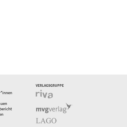
VERLAGSGRUPPE
r*innen
auen
bericht
en