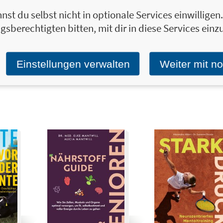
nst du selbst nicht in optionale Services einwillige
 – Das
13,00 €
Fußball-Superstar-
15,00 €
De
gsberechtigten bitten, mit dir in diese Services einzu
h
Tricks
ve
Re
unde und Paare
Passen, dribbeln, schießen –
die besten Techniken und
Ab
Einstellungen verwalten
Weiter mit n
Tipps der Profis
or
Ab