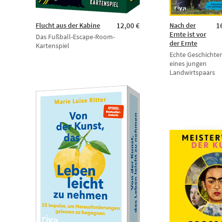
Flucht aus der Kabine
12,00 €
Nach der
1
Ernte ist vor
Das Fußball-Escape-Room-
der Ernte
Kartenspiel
Echte Geschichte
eines jungen
Landwirtspaars