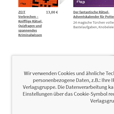
ZEIT
13,00 €
Der fantastische Rätsel-
Verbrechen –
Adventskalender für Potte
Knifflige Rätsel,
24 magische Türchen volle
Quizfragen und
Bastelaufgaben, Knobelei
spannendes
Kriminalwissen
Wir verwenden Cookies und ähnliche Tech
personenbezogene Daten, z.B.: Ihre 
Verlagsgruppe. Die Datenverarbeitung kann
Einstellungen über das Cookie-Symbol re
Verlagsgru