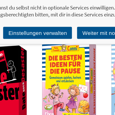
nst du selbst nicht in optionale Services einwillige
ht vor der KI
15,00 €
Was ich an dir liebe – Das
10,00 
gsberechtigten bitten, mit dir in diese Services einzu
Fragespiel für die ganze
spannende Escape-Room-Spiel
Familie
Einstellungen verwalten
Weiter mit n