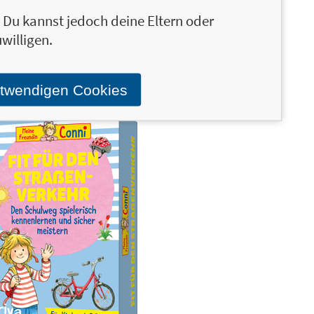
n. Du kannst jedoch deine Eltern oder
€
Was ich an dir liebe – Das
10,00 €
willigen.
Fragespiel für Verliebte
otwendigen Cookies