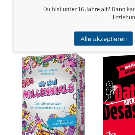
Du bist unter 16 Jahre alt? Dann kan
Wer weiß denn sowas? 7
13,00 €
Fluc
Erziehun
Der Adventskalender zur beliebten
Das 
Wissensshow im Ersten
Alle akzeptieren