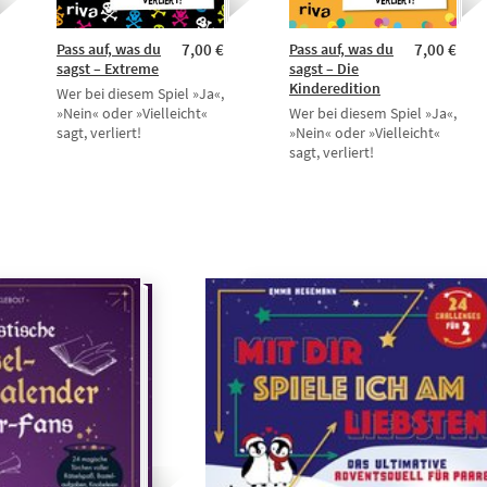
Pass auf, was du
7,00 €
Pass auf, was du
7,00 €
sagst – Extreme
sagst – Die
Kinderedition
Wer bei diesem Spiel »Ja«,
»Nein« oder »Vielleicht«
Wer bei diesem Spiel »Ja«,
sagt, verliert!
»Nein« oder »Vielleicht«
sagt, verliert!