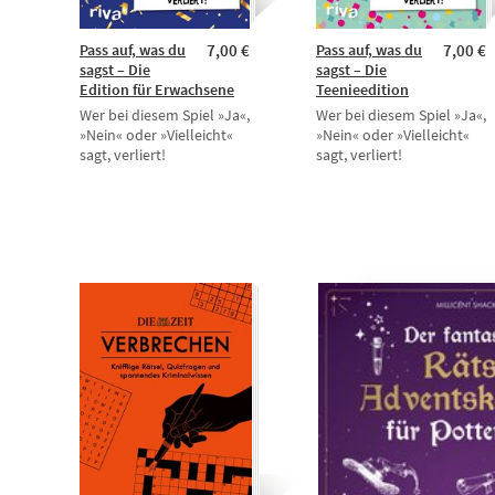
Pass auf, was du
7,00 €
Pass auf, was du
7,00 €
sagst – Die
sagst – Die
Edition für Erwachsene
Teenieedition
Wer bei diesem Spiel »Ja«,
Wer bei diesem Spiel »Ja«,
»Nein« oder »Vielleicht«
»Nein« oder »Vielleicht«
sagt, verliert!
sagt, verliert!