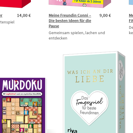
er
14,00 €
Meine Freundin Conni –
9,00 €
Me
Die besten Ideen für die
Fi
tenspiel
Pause
De
Gemeinsam spielen, lachen und
ke
entdecken