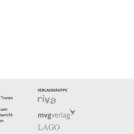
VERLAGSGRUPPE
r*innen
auen
bericht
en