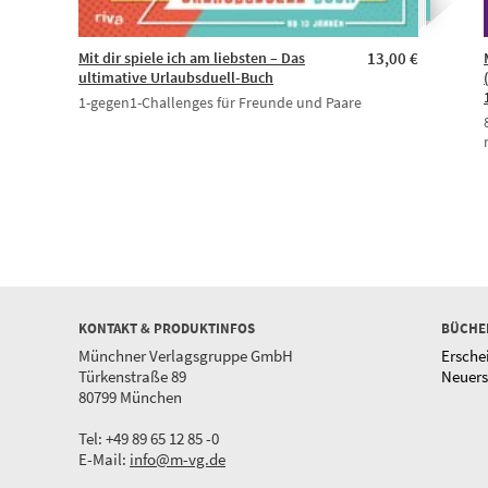
Mit dir spiele ich am liebsten – Das
13,00 €
ultimative Urlaubsduell-Buch
1-gegen1-Challenges für Freunde und Paare
KONTAKT & PRODUKTINFOS
BÜCHE
Münchner Verlagsgruppe GmbH
Ersche
Türkenstraße 89
Neuer
80799 München
Tel: +49 89 65 12 85 -0
E-Mail:
info@m-vg.de