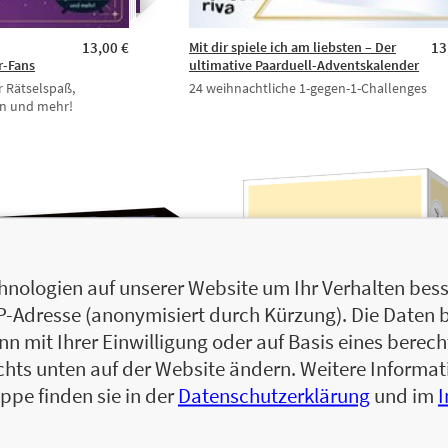
13,00 €
Mit dir spiele ich am liebsten – Der
13
r-Fans
ultimative Paarduell-Adventskalender
r Rätselspaß,
24 weihnachtliche 1-gegen-1-Challenges
en und mehr!
nologien auf unserer Website um Ihr Verhalten besse
IP-Adresse (anonymisiert durch Kürzung). Die Daten 
 mit Ihrer Einwilligung oder auf Basis eines berecht
chts unten auf der Website ändern. Weitere Inform
ppe finden sie in der
Datenschutzerklärung
und im