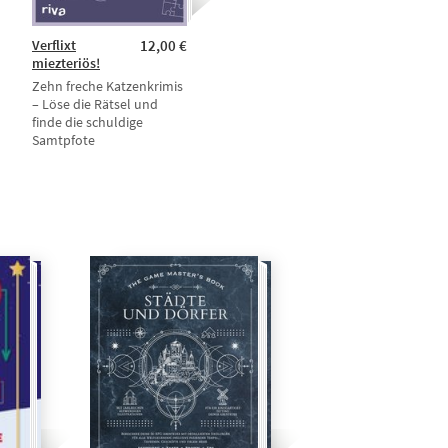
Verflixt
12,00 €
miezteriös!
Zehn freche Katzenkrimis
– Löse die Rätsel und
finde die schuldige
Samtpfote