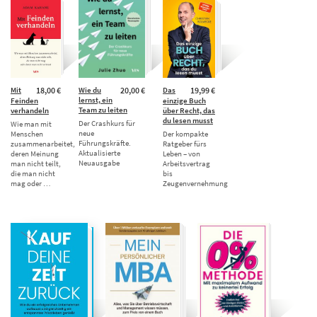
Mit
18,00 €
Wie du
20,00 €
Das
19,99 €
lernst, ein
Feinden
einzige Buch
Team zu leiten
verhandeln
über Recht, das
du lesen musst
Der Crashkurs für
Wie man mit
neue
Menschen
Der kompakte
Führungskräfte.
zusammenarbeitet,
Ratgeber fürs
Aktualisierte
deren Meinung
Leben – von
Neuausgabe
man nicht teilt,
Arbeitsvertrag
die man nicht
bis
mag oder …
Zeugenvernehmung