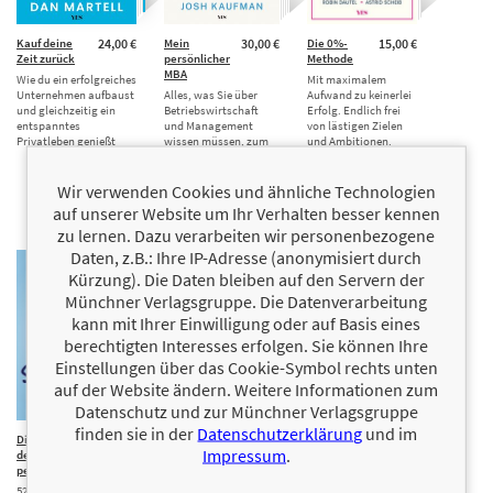
Kauf deine
24,00 €
Mein
30,00 €
Die 0%-
15,00 €
Zeit zurück
persönlicher
Methode
MBA
Wie du ein erfolgreiches
Mit maximalem
Unternehmen aufbaust
Alles, was Sie über
Aufwand zu keinerlei
und gleichzeitig ein
Betriebswirtschaft
Erfolg. Endlich frei
entspanntes
und Management
von lästigen Zielen
Privatleben genießt
wissen müssen, zum
und Ambitionen.
Preis von einem Buch.
SCHWINDEL
Sonderausgabe …
Bestseller …
Wir verwenden Cookies und ähnliche Technologien
auf unserer Website um Ihr Verhalten besser kennen
zu lernen. Dazu verarbeiten wir personenbezogene
Daten, z.B.: Ihre IP-Adresse (anonymisiert durch
Kürzung). Die Daten bleiben auf den Servern der
Münchner Verlagsgruppe. Die Datenverarbeitung
kann mit Ihrer Einwilligung oder auf Basis eines
berechtigten Interesses erfolgen. Sie können Ihre
Einstellungen über das Cookie-Symbol rechts unten
auf der Website ändern. Weitere Informationen zum
Datenschutz und zur Münchner Verlagsgruppe
finden sie in der
Datenschutzerklärung
und im
Die Kunst
18,00 €
Recht besinnlich
12,00 €
Impressum
.
des
Der juristische Adventskalender. 24
perfekten Scheiterns
weihnachtliche Rechtsfälle
52 todsichere Wege