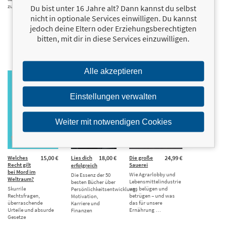
zum Misserfolg
Du bist unter 16 Jahre alt? Dann kannst du selbst
nicht in optionale Services einwilligen. Du kannst
jedoch deine Eltern oder Erziehungsberechtigten
bitten, mit dir in diese Services einzuwilligen.
Alle akzeptieren
Einstellungen verwalten
Weiter mit notwendigen Cookies
Welches
15,00 €
Lies dich
18,00 €
Die große
24,99 €
Recht gilt
Sauerei
erfolgreich
bei Mord im
Wie Agrarlobby und
Die Essenz der 50
Weltraum?
Lebensmittelindustrie
besten Bücher über
Skurrile
uns belügen und
Persönlichkeitsentwicklung,
Rechtsfragen,
betrügen – und was
Motivation,
überraschende
das für unsere
Karriere und
Urteile und absurde
Ernährung …
Finanzen
Gesetze