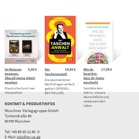
Im Museum
9,99 €
Der
14,99 €
Wie du
17,99 €
gewesen.
bewirkst,
Taschenanwalt
Überall meine Arbeit
dass dir Gutes
Die spannendsten
gesehen
geschieht
Rechtsfragen einfach
Klassische Kunst neu
Verstehe dein
geklärt (SPIEGEL-
interpretiert
Gehirn, steuere
BESTSELLER)
deine Gefühle und
verbessere dein
KONTAKT & PRODUKTINFOS
Leben
Münchner Verlagsgruppe GmbH
Türkenstraße 89
80799 München
Tel: +49 89 65 12 85 -0
E-Mail:
info@m-vg.de