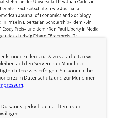
haftslehre an der Universidad Rey Juan Carlos in
ationalen Fachzeitschriften wie Journal of
American Journal of Economics and Sociology.
III Prize in Libertarian Scholarship«, dem »Sir
 Essay Preis« und dem »Ron Paul Liberty in Media
ger des »Ludwig Erhard Förderpreis für
 Tragödie des Euro (Finanzbuch Verlag) wurde in
owden hat er außerdem das Buch Deep Freeze:
r kennen zu lernen. Dazu verarbeiten wir
bleiben auf den Servern der Münchner
igten Interesses erfolgen. Sie können Ihre
-von-Mises-Instituts Deutschland. Nach dem
ationen zum Datenschutz und zur Münchner
kausbildung und machte sich 1998 nach 15 Jahren
Impressum
.
mit dem Schwerpunkt Vermögensanlage
eratung an den Erkenntnissen der Österreichischen
er Person unter: http://austrianconsult.de
n. Du kannst jedoch deine Eltern oder
willigen.