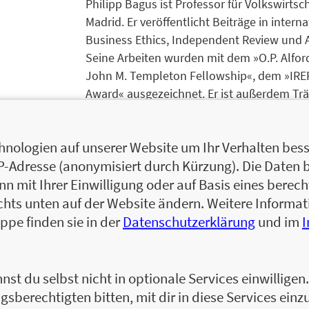
Philipp Bagus ist Professor für Volkswirtsc
Madrid. Er veröffentlicht Beiträge in intern
Business Ethics, Independent Review und 
Seine Arbeiten wurden mit dem »O.P. Alford 
John M. Templeton Fellowship«, dem »IREF
Award« ausgezeichnet. Er ist außerdem Trä
Wirtschaftspublizistik 2016« Sein Buch Die
dreizehn Sprachen übersetzt. Mit David H
nologien auf unserer Website um Ihr Verhalten besse
Iceland’s Economic Collapse veröffentlicht.
IP-Adresse (anonymisiert durch Kürzung). Die Daten 
Zum Profil von Philipp Bagus
 mit Ihrer Einwilligung oder auf Basis eines berecht
Andreas Marquart ist Vorstand des Ludwig
chts unten auf der Website ändern. Weitere Inform
Abitur absolvierte er eine klassische Ban
ppe finden sie in der
Datenschutzerklärung
und im
als Banker in der Finanzdienstleistung 
selbstständig. Er orientiert sich bei der B
Schule der Nationalökonomie. Mehr zu sein
nst du selbst nicht in optionale Services einwillige
Zum Profil von Andreas Marquart
gsberechtigten bitten, mit dir in diese Services einzu