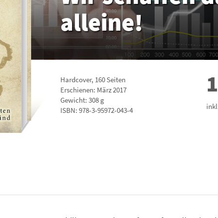
alleine!
1
Hardcover
,
160
Seiten
Erschienen: März 2017
Gewicht: 308 g
ink
ISBN:
978-3-95972-043-4