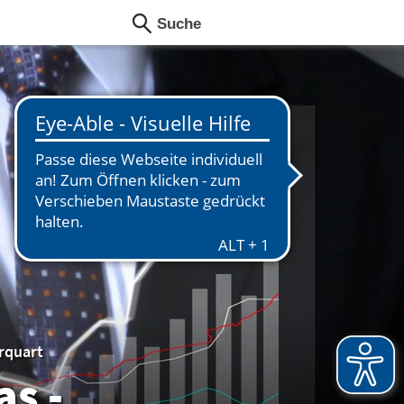
rquart
as -