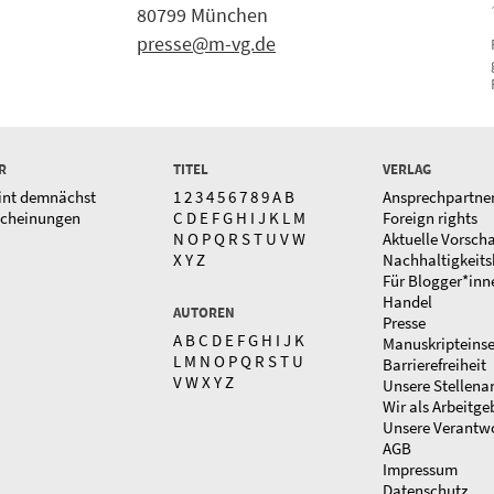
80799 München
presse@m-vg.de
R
TITEL
VERLAG
int demnächst
1
2
3
4
5
6
7
8
9
A
B
Ansprechpartne
scheinungen
C
D
E
F
G
H
I
J
K
L
M
Foreign rights
N
O
P
Q
R
S
T
U
V
W
Aktuelle Vorsch
X
Y
Z
Nachhaltigkeits
Für Blogger*inn
Handel
AUTOREN
Presse
A
B
C
D
E
F
G
H
I
J
K
Manuskripteins
L
M
N
O
P
Q
R
S
T
U
Barrierefreiheit
V
W
X
Y
Z
Unsere Stellena
Wir als Arbeitge
Unsere Verantw
AGB
Impressum
Datenschutz