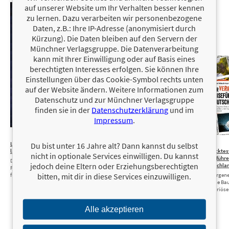
auf unserer Website um Ihr Verhalten besser kennen
zu lernen. Dazu verarbeiten wir personenbezogene
Daten, z.B.: Ihre IP-Adresse (anonymisiert durch
Kürzung). Die Daten bleiben auf den Servern der
Münchner Verlagsgruppe. Die Datenverarbeitung
kann mit Ihrer Einwilligung oder auf Basis eines
berechtigten Interesses erfolgen. Sie können Ihre
Einstellungen über das Cookie-Symbol rechts unten
auf der Website ändern. Weitere Informationen zum
Datenschutz und zur Münchner Verlagsgruppe
finden sie in der
Datenschutzerklärung
und im
Impressum
.
LOL – Die ultimative Nicht-
10,00 €
Emmi kocht einfach:
22,00 €
Der
Du bist unter 16 Jahre alt? Dann kannst du selbst
lachen-Challenge
75 vegetarische
verrücktes
nicht in optionale Services einwilligen. Du kannst
Rezepte
Reiseführe
Das Kartenspiel. Mit den besten Witzen,
jedoch deine Eltern oder Erziehungsberechtigten
Deutschla
Flachwitzen, Scherzfragen. Partyspiel
bitten, mit dir in diese Services einzuwilligen.
für Kinder und Erwachsene. Ab 8 …
Verborgene
kuriose Ba
mysteriös
Alle akzeptieren