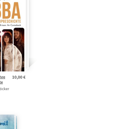
hre
10,00 €
te
öcker