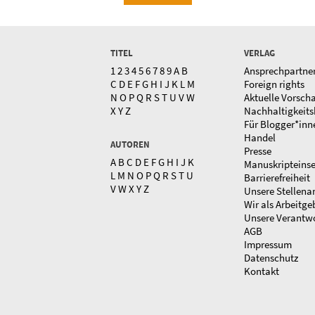
TITEL
VERLAG
1
2
3
4
5
6
7
8
9
A
B
Ansprechpartne
C
D
E
F
G
H
I
J
K
L
M
Foreign rights
N
O
P
Q
R
S
T
U
V
W
Aktuelle Vorsch
X
Y
Z
Nachhaltigkeits
Für Blogger*inn
Handel
AUTOREN
Presse
A
B
C
D
E
F
G
H
I
J
K
Manuskripteins
L
M
N
O
P
Q
R
S
T
U
Barrierefreiheit
V
W
X
Y
Z
Unsere Stellena
Wir als Arbeitge
Unsere Verantw
AGB
Impressum
Datenschutz
Kontakt