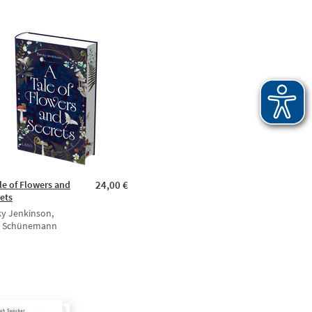
le of Flowers and
24,00 €
ets
y Jenkinson,
a Schünemann