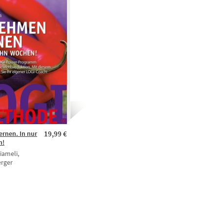
rnen. In nur
19,99 €
n!
iameli,
rger