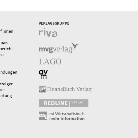
VERLAGSGRUPPE
r*innen
auen
bericht
en
endungen
nzeigen
ber
ortung