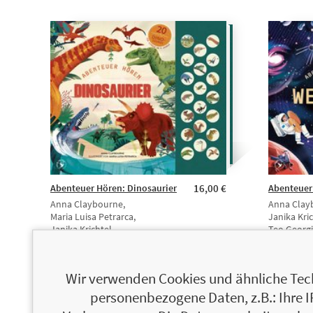
Abenteuer Hören: Dinosaurier
16,00 €
Abenteuer 
Anna Claybourne,
Anna Clay
Maria Luisa Petrarca,
Janika Kric
Janika Krichtel
Teo Georg
Wir verwenden Cookies und ähnliche Tech
personenbezogene Daten, z.B.: Ihre 