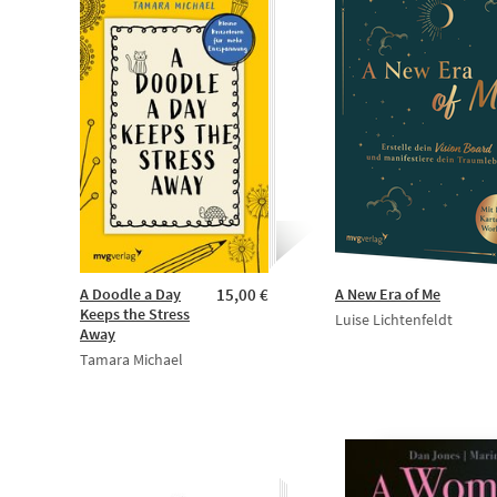
A Doodle a Day
15,00 €
A New Era of Me
Keeps the Stress
Luise Lichtenfeldt
Away
Tamara Michael