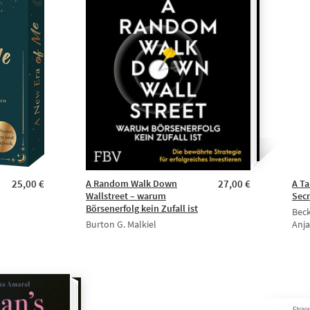
25,00 €
A Random Walk Down
27,00 €
A Ta
Wallstreet – warum
Secr
Börsenerfolg kein Zufall ist
Beck
Burton G. Malkiel
Anj