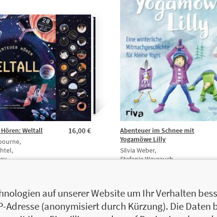
Hören: Weltall
16,00 €
Abenteuer im Schnee mit
Yogamöwe Lilly
bourne,
htel,
Silvia Weber,
iev
Stefanie Weyrauch
nologien auf unserer Website um Ihr Verhalten besse
IP-Adresse (anonymisiert durch Kürzung). Die Daten 