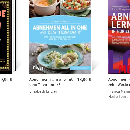
19,99 €
Abnehmen all in one mit
13,00 €
Abnehmen le
dem Thermomix®
zehn Woche
Elisabeth Engler
Franca Mang
Heike Lembe