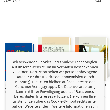
TOPTITEL
ALLE
Wir verwenden Cookies und ähnliche Technologien
auf unserer Website um Ihr Verhalten besser kennen
zu lernen. Dazu verarbeiten wir personenbezogene
Daten, z.B.: Ihre IP-Adresse (anonymisiert durch
Kürzung). Die Daten bleiben auf den Servern der
99
32,00 €
Die 250 besten
79,90 €
Gender-
49,90 €
Münchner Verlagsgruppe. Die Datenverarbeitung
Erfolgsregeln
Checklisten für
Marketing
kann mit Ihrer Einwilligung oder auf Basis eines
für Direktmarketing
Unternehmenswachstum
Impulse für
berechtigten Interesses erfolgen. Sie können Ihre
Märkte erschließen und
Marktforschung, Produkte,
Vertrieb optimieren,
Werbung und
Einstellungen über das Cookie-Symbol rechts unten
Effizient produzieren und
Personalentwicklung
auf der Website ändern. Weitere Informationen zum
Kosten senken, Intelligent