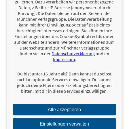
zu lernen. Dazu verarbeiten wir personenbezogene
Daten, z.B.: Ihre IP-Adresse (anonymisiert durch
Kürzung). Die Daten bleiben auf den Servern der
Münchner Verlagsgruppe. Die Datenverarbeitung
kann mit Ihrer Einwilligung oder auf Basis eines
berechtigten Interesses erfolgen. Sie können Ihre
Einstellungen über das Cookie-Symbol rechts unten
auf der Website ändern. Weitere Informationen zum
22,00 €
24,00 €
Bairisch – Das
9,99 €
Mundart-
Backgenuss mit
Backschmankerl
Datenschutz und zur Münchner Verlagsgruppe
Bilderbuch
Meeresbrise
Sabina Frauscher
finden sie in der
Datenschutzerklärung
und im
Hartmut Ronge
Anne Barns,
Impressum
.
Salvatore Russo
Du bist unter 16 Jahre alt? Dann kannst du selbst
nicht in optionale Services einwilligen. Du kannst
jedoch deine Eltern oder Erziehungsberechtigten
bitten, mit dir in diese Services einzuwilligen.
Alle akzeptieren
Einstellungen verwalten