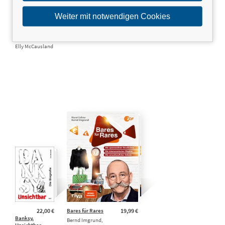
Weiter mit notwendigen Cookies
Bake it off
22,00 €
Balancetraining
19,99 €
Mareike Weber,
Vlado Suchter
Elly McCausland
22,00 €
Bares für Rares
19,99 €
Banksy.
Bernd Imgrund,
Unsichtbar