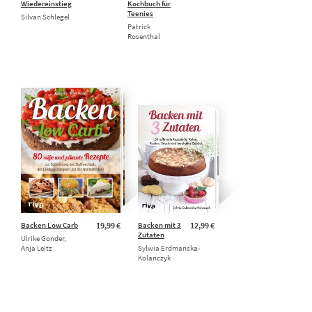
Wiedereinstieg
Kochbuch für
Teenies
Silvan Schlegel
Patrick
Rosenthal
Backen Low Carb
19,99 €
Backen mit 3
12,99 €
Zutaten
Ulrike Gonder,
Anja Leitz
Sylwia Erdmanska-
Kolanczyk