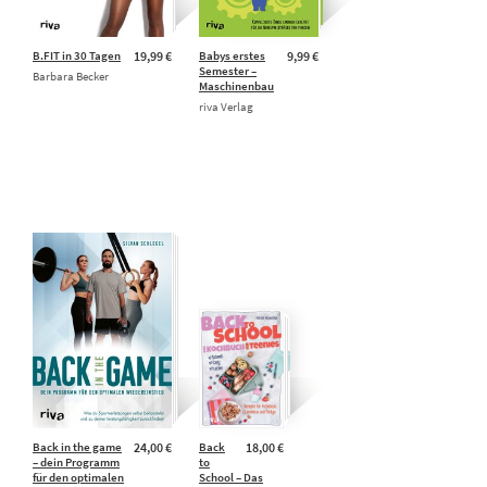
B.FIT in 30 Tagen
19,99 €
Babys erstes
9,99 €
Semester –
Barbara Becker
Maschinenbau
riva Verlag
Back in the game
24,00 €
Back
18,00 €
– dein Programm
to
für den optimalen
School – Das