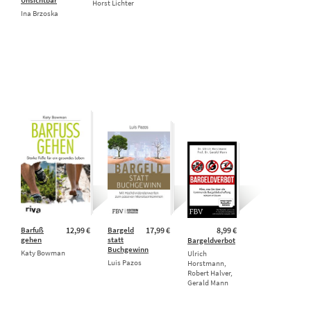
Horst Lichter
Ina Brzoska
Barfuß
12,99 €
Bargeld
17,99 €
8,99 €
gehen
statt
Bargeldverbot
Buchgewinn
Katy Bowman
Ulrich
Luis Pazos
Horstmann,
Robert Halver,
Gerald Mann