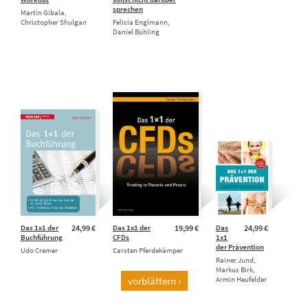
sprechen
Martin Gibala,
Christopher Shulgan
Felicia Englmann,
Daniel Bühling
Das 1x1 der
24,99 €
Das 1x1 der
19,99 €
Das
24,99 €
Buchführung
CFDs
1x1
der Prävention
Udo Cremer
Carsten Pferdekämper
Rainer Jund,
Markus Birk,
vorblättern ›
Armin Heufelder