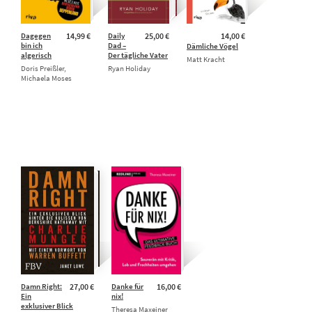
Dagegen
14,99 €
Daily
25,00 €
14,00 €
bin ich
Dad –
Dämliche Vögel
algerisch
Der tägliche Vater
Matt Kracht
Doris Preißler,
Ryan Holiday
Michaela Moses
Damn Right:
27,00 €
Danke für
16,00 €
Ein
nix!
exklusiver Blick
Theresa Maxeiner