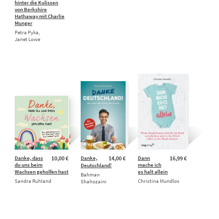
hinter die Kulissen
von Berkshire
Hathaway mit Charlie
Munger
Petra Pyka,
Janet Lowe
Danke, dass
10,00 €
Danke,
14,00 €
Dann
16,99 €
du uns beim
mache ich
Deutschland!
Wachsen geholfen hast
es halt allein
Bahman
Sandra Ruhland
Christina Mundlos
Shahozaini