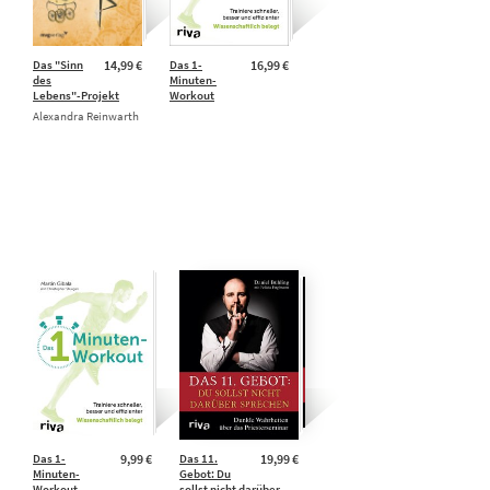
Das "Sinn
14,99 €
Das 1-
16,99 €
des
Minuten-
Lebens"-Projekt
Workout
Alexandra Reinwarth
Das 1-
9,99 €
Das 11.
19,99 €
Minuten-
Gebot: Du
Workout
sollst nicht darüber