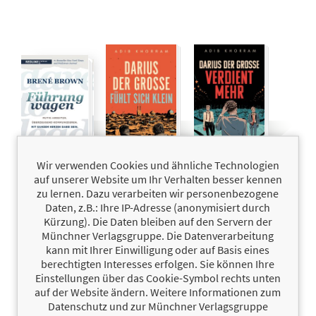
Wir verwenden Cookies und ähnliche Technologien
Dare to
25,00 €
Darius der
12,99 €
Darius der
12,99 €
lead –
Große fühlt
Große
auf unserer Website um Ihr Verhalten besser kennen
Führung wagen
sich klein
verdient mehr
zu lernen. Dazu verarbeiten wir personenbezogene
Petra Pyka,
Adib Khorram
Adib Khorram
Daten, z.B.: Ihre IP-Adresse (anonymisiert durch
Brené Brown
Kürzung). Die Daten bleiben auf den Servern der
Münchner Verlagsgruppe. Die Datenverarbeitung
kann mit Ihrer Einwilligung oder auf Basis eines
berechtigten Interesses erfolgen. Sie können Ihre
Einstellungen über das Cookie-Symbol rechts unten
auf der Website ändern. Weitere Informationen zum
Datenschutz und zur Münchner Verlagsgruppe