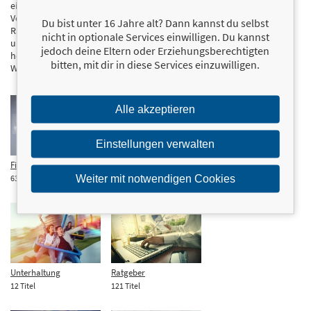
eigene Originalausgaben zu verlegen. Mittlerweile hat sich das
Verlagsspektrum deutlich erweitert und umfasst nicht nur Anlage-
Du bist unter 16 Jahre alt? Dann kannst du selbst
Ratgeber, sondern auch Literatur zu bedeutenden Wirtschaftsgrößen
nicht in optionale Services einwilligen. Du kannst
und zur Wirtschafts- und Finanzpolitik. Der FinanzBuch Verlag gehört
jedoch deine Eltern oder Erziehungsberechtigten
heute zu den wichtigsten und größten Finanz- und
bitten, mit dir in diese Services einzuwilligen.
Wirtschaftsverlagen Deutschlands.
Alle akzeptieren
Einstellungen verwalten
Finanzen & Erfolg
Sachbuch
Weiter mit notwendigen Cookies
637 Titel
275 Titel
Unterhaltung
Ratgeber
12 Titel
121 Titel