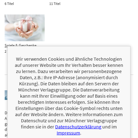
6 Titel
11 Titel
Spiele & Geschenke
2 Titel
Wir verwenden Cookies und ähnliche Technologien
auf unserer Website um Ihr Verhalten besser kennen
zu lernen. Dazu verarbeiten wir personenbezogene
Daten, z.B.: Ihre IP-Adresse (anonymisiert durch
Kürzung). Die Daten bleiben auf den Servern der
Münchner Verlagsgruppe. Die Datenverarbeitung
kann mit Ihrer Einwilligung oder auf Basis eines
berechtigten Interesses erfolgen. Sie können Ihre
Einstellungen über das Cookie-Symbol rechts unten
Der FinanzBuch Verlag wurde 1997 von Christian Jund gegründet.
auf der Website ändern. Weitere Informationen zum
Anlass der Gründung war der Mangel an aktueller, aber auch
Datenschutz und zur Münchner Verlagsgruppe
grundlegender Anleger-, Börsen- und Finanzliteratur im
finden sie in der
Datenschutzerklärung
und im
deutschsprachigen Raum. Der FinanzBuch Verlag bot anfangs vor
Impressum
.
allem US-amerikanische Titel an, begann jedoch schon bald, auch