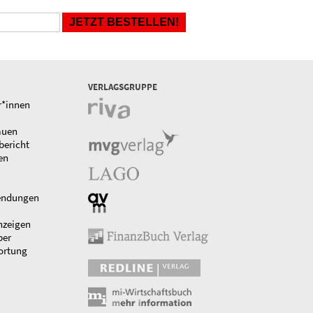
VERLAGSGRUPPE
r*innen
auen
bericht
en
endungen
nzeigen
ber
ortung