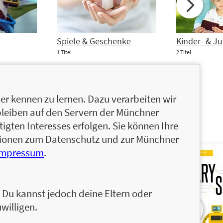
Spiele & Geschenke
Kinder- & J
1 Titel
2 Titel
r kennen zu lernen. Dazu verarbeiten wir
ALLE
bleiben auf den Servern der Münchner
igten Interesses erfolgen. Sie können Ihre
ationen zum Datenschutz und zur Münchner
Impressum
.
n. Du kannst jedoch deine Eltern oder
willigen.