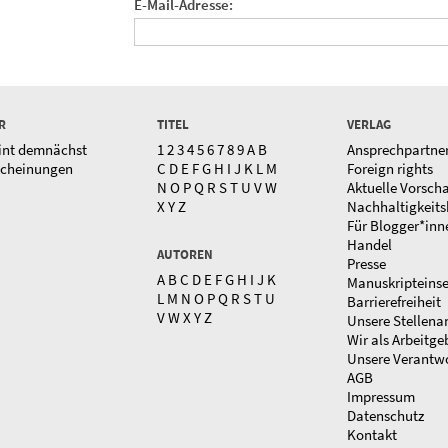
E-Mail-Adresse:
R
TITEL
VERLAG
int demnächst
1
2
3
4
5
6
7
8
9
A
B
Ansprechpartne
scheinungen
C
D
E
F
G
H
I
J
K
L
M
Foreign rights
N
O
P
Q
R
S
T
U
V
W
Aktuelle Vorsch
X
Y
Z
Nachhaltigkeits
Für Blogger*inn
Handel
AUTOREN
Presse
A
B
C
D
E
F
G
H
I
J
K
Manuskripteins
L
M
N
O
P
Q
R
S
T
U
Barrierefreiheit
V
W
X
Y
Z
Unsere Stellena
Wir als Arbeitge
Unsere Verantw
AGB
Impressum
Datenschutz
Kontakt