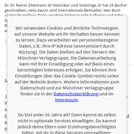
Dr. Dr. Rainer Zitelmann ist Historiker und Soziologe. Er hat 24 Bücher
geschrieben, viele davon sind internationale Bestseller. Sein Buch
»Setze dir größere Ziele«
erschien bisher in acht Auflagen und zehn
Sprachen. Bekannt wurde er durch zahlreiche Fernsehauftritte,
Medienberichte und seine Vorträge in Europa, Asien und den USA. Er
Wir verwenden Cookies und ähnliche Technologien
schreibt für
Forbes.com
regelmäßig eine Kolumne.
auf unserer Website um Ihr Verhalten besser kennen
zu lernen. Dazu verarbeiten wir personenbezogene
Zum Profil von Rainer Zitelmann
Daten, z.B.: Ihre IP-Adresse (anonymisiert durch
Kürzung). Die Daten bleiben auf den Servern der
Münchner Verlagsgruppe. Die Datenverarbeitung
kann mit Ihrer Einwilligung oder auf Basis eines
berechtigten Interesses erfolgen. Sie können Ihre
Einstellungen über das Cookie-Symbol rechts unten
NEWSLETTER FINANZBUCH VERLAG
auf der Website ändern. Weitere Informationen zum
Datenschutz und zur Münchner Verlagsgruppe
finden sie in der
Datenschutzerklärung
und im
Ja, ich will mit dem kostenlosen Newsletter des FinanzBuch
Impressum
.
Verlags über die aktuellen Trends im Finanzbereich
informiert bleiben.
Du bist unter 16 Jahre alt? Dann kannst du selbst
Einmal pro Monat landen die aktuellsten Entwicklungen und
nicht in optionale Services einwilligen. Du kannst
Neuerscheinungen via Newsletter direkt in Ihrem E-Mail-
jedoch deine Eltern oder Erziehungsberechtigten
Postfach.
Bestellen Sie jetzt den FBV-Newsletter!
bitten, mit dir in diese Services einzuwilligen.