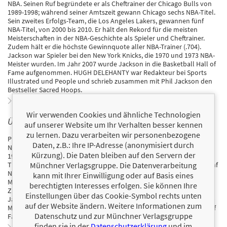
NBA. Seinen Ruf begründete er als Cheftrainer der Chicago Bulls von
1989-1998; während seiner Amtszeit gewann Chicago sechs NBA-Titel.
Sein zweites Erfolgs-Team, die Los Angeles Lakers, gewannen fünf
NBA-Titel, von 2000 bis 2010. Er hält den Rekord für die meisten
Meisterschaften in der NBA-Geschichte als Spieler und Cheftrainer.
Zudem hält er die höchste Gewinnquote aller NBA-Trainer (.704).
Jackson war Spieler bei den New York Knicks, die 1970 und 1973 NBA-
Meister wurden. Im Jahr 2007 wurde Jackson in die Basketball Hall of
Fame aufgenommen. HUGH DELEHANTY war Redakteur bei Sports
Illustrated und People und schrieb zusammen mit Phil Jackson den
Bestseller Sacred Hoops.
Zum Profil von Hugh Delehanty
Wir verwenden Cookies und ähnliche Technologien
ÜBER PHIL JACKSON
auf unserer Website um Ihr Verhalten besser kennen
zu lernen. Dazu verarbeiten wir personenbezogene
Phil Jackson ist wohl der einmaligste Trainer in der Geschichte der
Daten, z.B.: Ihre IP-Adresse (anonymisiert durch
NBA. Seinen Ruf begründete er als Cheftrainer der Chicago Bulls von
Kürzung). Die Daten bleiben auf den Servern der
1989 bis 1998; während seiner Amtszeit gewann Chicago sechs NBA-
Münchner Verlagsgruppe. Die Datenverarbeitung
Titel. Sein zweites Erfolgsteam, die Los Angeles Lakers, gewannen fünf
NBA-Titel, von 2000 bis 2010. Er hält den Rekord für die meisten
kann mit Ihrer Einwilligung oder auf Basis eines
Meisterschaften in der NBA-Geschichte als Spieler und Cheftrainer.
berechtigten Interesses erfolgen. Sie können Ihre
Zudem hält er die höchste Gewinnquote aller NBA-Trainer (704).
Einstellungen über das Cookie-Symbol rechts unten
Jackson war Spieler bei den New York Knicks, die 1970 und 1973 NBA-
auf der Website ändern. Weitere Informationen zum
Meister wurden. Im Jahr 2007 wurde Jackson in die Basketball Hall of
Datenschutz und zur Münchner Verlagsgruppe
Fame aufgenommen.
finden sie in der
Datenschutzerklärung
und im