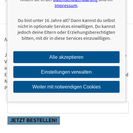
Zum Profil von Phil Jackson
Impressum
.
Du bist unter 16 Jahre alt? Dann kannst du selbst
nicht in optionale Services einwilligen. Du kannst
jedoch deine Eltern oder Erziehungsberechtigten
bitten, mit dir in diese Services einzuwilligen.
NEWSLETTER FINANZBUCH VERLAG
Ja, ich will mit dem kostenlosen Newsletter des FinanzBuch
Alle akzeptieren
Verlags über die aktuellen Trends im Finanzbereich
informiert bleiben.
Einstellungen verwalten
Einmal pro Monat landen die aktuellsten Entwicklungen und
Neuerscheinungen via Newsletter direkt in Ihrem E-Mail-
Weiter mit notwendigen Cookies
Postfach.
Bestellen Sie jetzt den FBV-Newsletter!
E-Mail-Adresse: