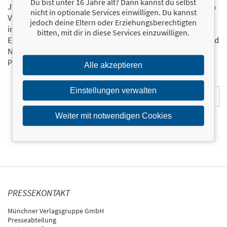
Du bist unter 16 Jahre alt? Dann kannst du selbst
Ja, ich will mit dem kostenlosen Newsletter des FinanzBuch
nicht in optionale Services einwilligen. Du kannst
Verlags über die aktuellen Trends im Finanzbereich
jedoch deine Eltern oder Erziehungsberechtigten
informiert bleiben.
bitten, mit dir in diese Services einzuwilligen.
Einmal pro Monat landen die aktuellsten Entwicklungen und
Neuerscheinungen via Newsletter direkt in Ihrem E-Mail-
Postfach.
Bestellen Sie jetzt den FBV-Newsletter!
Alle akzeptieren
E-Mail-Adresse:
Einstellungen verwalten
Weiter mit notwendigen Cookies
PRESSEKONTAKT
Münchner Verlagsgruppe GmbH
Presseabteilung