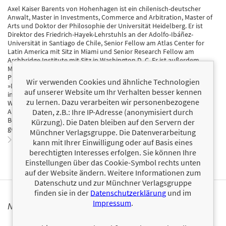
Axel Kaiser Barents von Hohenhagen ist ein chilenisch-deutscher
Anwalt, Master in Investments, Commerce and Arbitration, Master of
Arts und Doktor der Philosophie der Universität Heidelberg. Er ist
Direktor des Friedrich-Hayek-Lehrstuhls an der Adolfo-Ibáñez-
Universität in Santiago de Chile, Senior Fellow am Atlas Center for
Latin America mit Sitz in Miami und Senior Research Fellow am
Archbridge Institute mit Sitz in Washington D. C. Er ist außerdem
Mitbegründer und Präsident der Denkfabrik Foundación para el
Progreso in Santiago de Chile. Er ist Kolumnist für die Zeitungen
Wir verwenden Cookies und ähnliche Technologien
»Diario Financiero« und »El Mercurio« und veröffentlichte Beiträge in
auf unserer Website um Ihr Verhalten besser kennen
internationalen Medien wie »The Wall Street Journal«, »The
zu lernen. Dazu verarbeiten wir personenbezogene
Washington Post«, »Quillette«, »Forbes.com«, »La Nación de
Daten, z.B.: Ihre IP-Adresse (anonymisiert durch
Argentina« und »El Mundo de España«. Er ist Autor mehrerer
Bestseller und hat für seine Schriften mehrere internationale Preise
Kürzung). Die Daten bleiben auf den Servern der
gewonnen.
Münchner Verlagsgruppe. Die Datenverarbeitung
Zum Profil von Axel Kaiser
kann mit Ihrer Einwilligung oder auf Basis eines
berechtigten Interesses erfolgen. Sie können Ihre
Einstellungen über das Cookie-Symbol rechts unten
auf der Website ändern. Weitere Informationen zum
Datenschutz und zur Münchner Verlagsgruppe
finden sie in der
Datenschutzerklärung
und im
Impressum
.
NEWSLETTER FINANZBUCH VERLAG