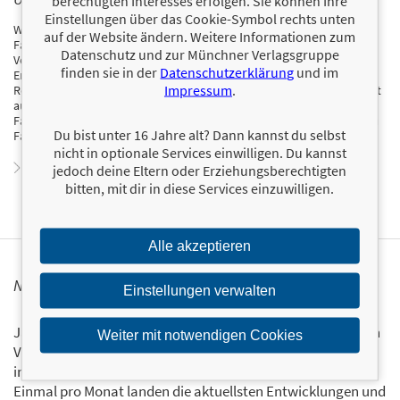
berechtigten Interesses erfolgen. Sie können Ihre
Einstellungen über das Cookie-Symbol rechts unten
Wolf-Dieter Tölle ist Rechtsanwalt, Notar, Steuerberater sowie
auf der Website ändern. Weitere Informationen zum
Fachanwalt für Steuerrecht und Erbrecht. Er ist Experte für
Datenschutz und zur Münchner Verlagsgruppe
Vermögens- und Nachfolgeberatung sowie Erbrecht und
finden sie in der
Datenschutzerklärung
und im
Erbschaftsteuer. Seit Jahren beschäftigt er sich mit der
Impressum
.
Rentenbesteuerung in der Praxis. Er ist seit mehr als einem Jahrzehnt
auch in der Aus-, Fort- und Weiterbildung von Steuerberatern und
Fachanwälten tätig. Regelmäßig veröffentlicht er in der einschlägigen
Du bist unter 16 Jahre alt? Dann kannst du selbst
Fachpresse zu seinen Fachgebieten.
nicht in optionale Services einwilligen. Du kannst
Zum Profil von Wolf-Dieter Tölle
jedoch deine Eltern oder Erziehungsberechtigten
bitten, mit dir in diese Services einzuwilligen.
Alle akzeptieren
NEWSLETTER FINANZBUCH VERLAG
Einstellungen verwalten
Ja, ich will mit dem kostenlosen Newsletter des FinanzBuch
Weiter mit notwendigen Cookies
Verlags über die aktuellen Trends im Finanzbereich
informiert bleiben.
Einmal pro Monat landen die aktuellsten Entwicklungen und