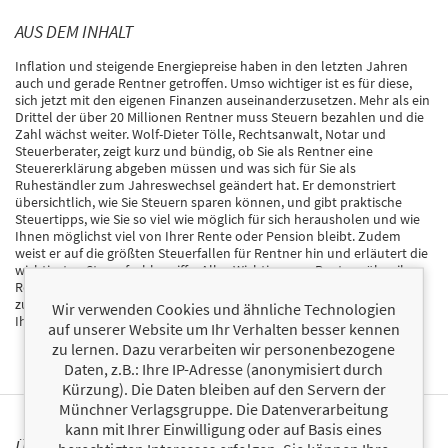
AUS DEM INHALT
Inflation und steigende Energiepreise haben in den letzten Jahren
auch und gerade Rentner getroffen. Umso wichtiger ist es für diese,
sich jetzt mit den eigenen Finanzen auseinanderzusetzen. Mehr als ein
Drittel der über 20 Millionen Rentner muss Steuern bezahlen und die
Zahl wächst weiter. Wolf-Dieter Tölle, Rechtsanwalt, Notar und
Steuerberater, zeigt kurz und bündig, ob Sie als Rentner eine
Steuererklärung abgeben müssen und was sich für Sie als
Ruheständler zum Jahreswechsel geändert hat. Er demonstriert
übersichtlich, wie Sie Steuern sparen können, und gibt praktische
Steuertipps, wie Sie so viel wie möglich für sich herausholen und wie
Ihnen möglichst viel von Ihrer Rente oder Pension bleibt. Zudem
weist er auf die größten Steuerfallen für Rentner hin und erläutert die
wichtigsten Steuerfachbegriffe. Alles Wichtige, was Rentner über ihre
Rentenbesteuerung wissen müssen, ist hier übersichtlich
zusammengefasst. Lesen Sie dieses Buch ― und Sie haben mehr von
Wir verwenden Cookies und ähnliche Technologien
Ihrer Rente im Alter.
auf unserer Website um Ihr Verhalten besser kennen
zu lernen. Dazu verarbeiten wir personenbezogene
Daten, z.B.: Ihre IP-Adresse (anonymisiert durch
Kürzung). Die Daten bleiben auf den Servern der
Münchner Verlagsgruppe. Die Datenverarbeitung
kann mit Ihrer Einwilligung oder auf Basis eines
ÜBER WOLF-DIETER TÖLLE