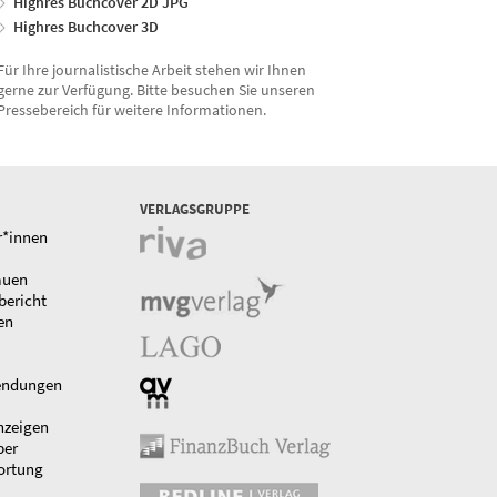
Highres Buchcover 2D JPG
Highres Buchcover 3D
Für Ihre journalistische Arbeit stehen wir Ihnen
gerne zur Verfügung. Bitte besuchen Sie unseren
Pressebereich für weitere Informationen.
VERLAGSGRUPPE
r*innen
auen
bericht
en
endungen
nzeigen
ber
ortung