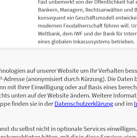
Fast unbemerkt von der Öffentlichkeit hat e
Bankern, Managern, Rechtsanwälten und B
konsequent ein Geschäftsmodell entwickelt
modernen Feudalherrschaft führen will. Un
Weltbank, dem IWF und der Bank für Inter
eines globalen Inkassosystems betrieben.
nologien auf unserer Website um Ihr Verhalten besse
Michael Maier ist Herausgeber der Deutsc
IP-Adresse (anonymisiert durch Kürzung). Die Daten 
Jurastudium in Graz war er Wirtschaftslei
 mit Ihrer Einwilligung oder auf Basis eines berecht
Chefredakteur der Presse (Wien) und Kolu
chts unten auf der Website ändern. Weitere Inform
der Berliner Zeitung, des Stern und der Ne
ppe finden sie in der
Datenschutzerklärung
und im
Harvard Kennedy School for Government 
Bürgerjournalismus) sowie Gast am Koebne
Hebräischen Universität Jerusalem (Profe
nst du selbst nicht in optionale Services einwillige
Antisemitismus in der DDR forschte.
gsberechtigten bitten, mit dir in diese Services einzu