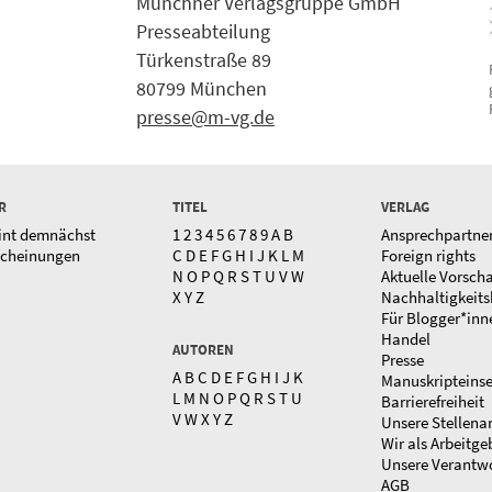
Münchner Verlagsgruppe GmbH
Presseabteilung
Türkenstraße 89
80799 München
presse@m-vg.de
R
TITEL
VERLAG
int demnächst
1
2
3
4
5
6
7
8
9
A
B
Ansprechpartne
scheinungen
C
D
E
F
G
H
I
J
K
L
M
Foreign rights
N
O
P
Q
R
S
T
U
V
W
Aktuelle Vorsch
X
Y
Z
Nachhaltigkeits
Für Blogger*inn
Handel
AUTOREN
Presse
A
B
C
D
E
F
G
H
I
J
K
Manuskripteins
L
M
N
O
P
Q
R
S
T
U
Barrierefreiheit
V
W
X
Y
Z
Unsere Stellena
Wir als Arbeitge
Unsere Verantw
AGB