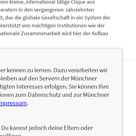
ine kleine, international tätige Clique aus
eratern in den vergangenen Jahrzehnten
, das die globale Gesellschaft in ein System der
terstützt von mächtigen Institutionen wie der
nationale Zusammenarbeit wird hier der Aufbau
r kennen zu lernen. Dazu verarbeiten wir
hen Wirtschafts Nachrichten. Nach seinem
bleiben auf den Servern der Münchner
ter des Afro-Asiatischen Instituts in Graz, danach
igten Interesses erfolgen. Sie können Ihre
mnist beim Standard (Wien) sowie Chefredakteur
ationen zum Datenschutz und zur Münchner
tzeitung. Er war Fellow am Shorenstein Center der
Impressum
.
(Forschungsthema: Umweltschutz und
r Institut für Neue Deutsche Geschichte der
ssor Moshe Zimmerman), wo er über
n. Du kannst jedoch deine Eltern oder
willigen.