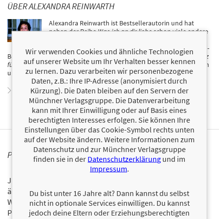
ÜBER ALEXANDRA REINWARTH
Alexandra Reinwarth ist Bestsellerautorin und hat
neben der Reihe
Was ich an dir liebe
schon viele andere
erfolgreiche Bücher für die Verlage riva und mvg
geschrieben. Dazu gehören auch die aktuellen
SPIEGEL
-
Wir verwenden Cookies und ähnliche Technologien
Bestseller
Am Arsch vorbei geht auch ein Weg
und
Das Leben ist zu kurz
auf unserer Website um Ihr Verhalten besser kennen
für später
. Sie lebt mit ihrer Familie in Valencia, wo sie als Produzentin
zu lernen. Dazu verarbeiten wir personenbezogene
und Autorin tätig ist.
Daten, z.B.: Ihre IP-Adresse (anonymisiert durch
Kürzung). Die Daten bleiben auf den Servern der
Zum Profil von Alexandra Reinwarth
Münchner Verlagsgruppe. Die Datenverarbeitung
kann mit Ihrer Einwilligung oder auf Basis eines
berechtigten Interesses erfolgen. Sie können Ihre
Einstellungen über das Cookie-Symbol rechts unten
auf der Website ändern. Weitere Informationen zum
Datenschutz und zur Münchner Verlagsgruppe
PERSONALISIERTE PRODUKTINFORMATIONEN
finden sie in der
Datenschutzerklärung
und im
Impressum
.
Ja, ich will über interessante Neuerscheinungen und
ähnliche Produkte informiert werden.
Du bist unter 16 Jahre alt? Dann kannst du selbst
Wir halten Sie per E-Mail auf dem aktuellen Stand über das
nicht in optionale Services einwilligen. Du kannst
Programm der Münchner Verlagsgruppe.
Tragen Sie sich
jedoch deine Eltern oder Erziehungsberechtigten