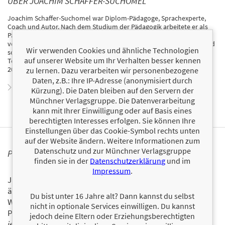
ÜBER JOACHIM SCHAFFER-SUCHOMEL
Joachim Schaffer-Suchomel war Diplom-Pädagoge, Sprachexperte,
Coach und Autor. Nach dem Studium der Pädagogik arbeitete er als
Pädagoge und lehrte an verschiedenen Universitäten. Er arbeitete
vorwiegend mit Führungskräften in Wirtschaft, Verbänden, Politik und
Wir verwenden Cookies und ähnliche Technologien
sozialen Organisationen als Coach zur Organisationsentwicklung,
auf unserer Website um Ihr Verhalten besser kennen
Teamentwicklung und Konfliktlösung. Schaffer-Suchomel ist im Jahr
2023 verstorben.
zu lernen. Dazu verarbeiten wir personenbezogene
Daten, z.B.: Ihre IP-Adresse (anonymisiert durch
Zum Profil von Joachim Schaffer-Suchomel
Kürzung). Die Daten bleiben auf den Servern der
Münchner Verlagsgruppe. Die Datenverarbeitung
kann mit Ihrer Einwilligung oder auf Basis eines
berechtigten Interesses erfolgen. Sie können Ihre
Einstellungen über das Cookie-Symbol rechts unten
auf der Website ändern. Weitere Informationen zum
Datenschutz und zur Münchner Verlagsgruppe
PERSONALISIERTE PRODUKTINFORMATIONEN
finden sie in der
Datenschutzerklärung
und im
Impressum
.
Ja, ich will über interessante Neuerscheinungen und
ähnliche Produkte informiert werden.
Du bist unter 16 Jahre alt? Dann kannst du selbst
Wir halten Sie per E-Mail auf dem aktuellen Stand über das
nicht in optionale Services einwilligen. Du kannst
Programm der Münchner Verlagsgruppe.
Tragen Sie sich
jedoch deine Eltern oder Erziehungsberechtigten
jetzt ein!