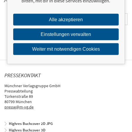
bitten, mit dir in diese Services einzuwilligen.
E-Mail-Adresse:
Alle akzeptieren
Einstellungen verwalten
Weiter mit notwendigen Cookies
PRESSEKONTAKT
Münchner Verlagsgruppe GmbH
Presseabteilung
Türkenstraße 89
80799 München
presse@m-vg.de
Highres Buchcover 2D JPG
Highres Buchcover 3D