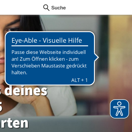
 deines
5
arten