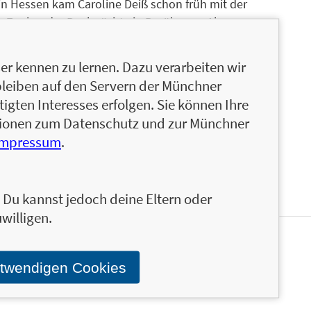
n Hessen kam Caroline Deiß schon früh mit der
 Zauber der Rauhnächte in Berührung. Als
chtet sie in ihrer Wahlheimat am Starnberger See
 Seminaren über die Magie der Wildkräuter.
r kennen zu lernen. Dazu verarbeiten wir
d dem Geheimnis der Rauhnächte gibt sie ihr
bleiben auf den Servern der Münchner
sreihen weiter. Privat beschäftigt sich die Autorin
igten Interesses erfolgen. Sie können Ihre
rten, dem Geheimnis des Räucherns orientalischer
ationen zum Datenschutz und zur Münchner
in den bayerischen Bergen.
Impressum
.
n. Du kannst jedoch deine Eltern oder
willigen.
en und ähnliche Produkte informiert werden.
otwendigen Cookies
Stand über das Programm der Münchner Verlagsgruppe.