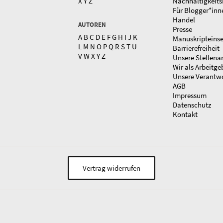
X
Y
Z
Nachhaltigkeits
Für Blogger*inn
Handel
AUTOREN
Presse
A
B
C
D
E
F
G
H
I
J
K
Manuskripteins
L
M
N
O
P
Q
R
S
T
U
Barrierefreiheit
V
W
X
Y
Z
Unsere Stellena
Wir als Arbeitge
Unsere Verantw
AGB
Impressum
Datenschutz
Kontakt
Vertrag widerrufen