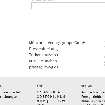
Münchner Verlagsgruppe GmbH
Presseabteilung
Türkenstraße 89
80799 München
presse@m-vg.de
R
TITEL
VERLAG
int demnächst
1
2
3
4
5
6
7
8
9
A
B
Ansprechpartne
scheinungen
C
D
E
F
G
H
I
J
K
L
M
Foreign rights
N
O
P
Q
R
S
T
U
V
W
Aktuelle Vorsch