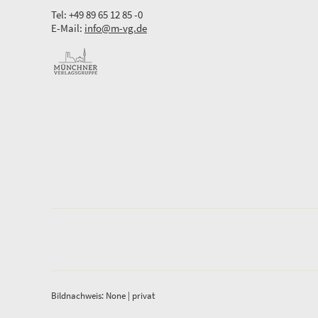
Tel: +49 89 65 12 85 -0
E-Mail:
info@m-vg.de
Bildnachweis: None | privat