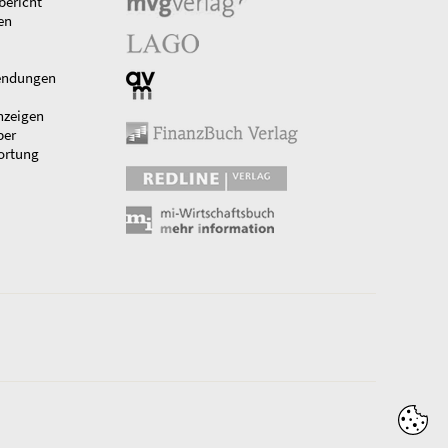
bericht
en
endungen
nzeigen
ber
ortung