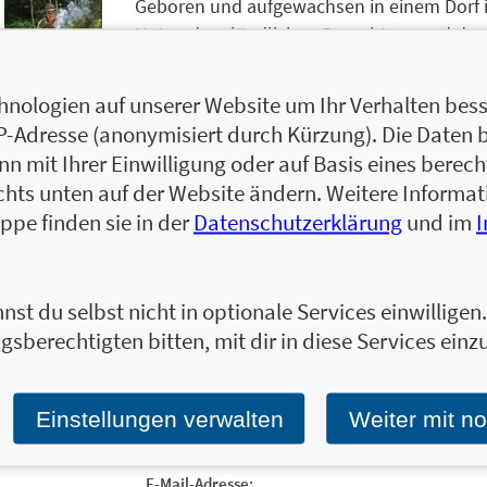
Geboren und aufgewachsen in einem Dorf i
Natur, dem ländlichen Brauchtum und dem
passionierte Wildpflanzenkennerin unterri
in zahlreichen Führungen, Kochkursen und
nologien auf unserer Website um Ihr Verhalten besse
Fasziniert von der Kraft des Räucherns un
IP-Adresse (anonymisiert durch Kürzung). Die Daten 
Wissen darüber in vielen Kursen und Vortrag
 mit Ihrer Einwilligung oder auf Basis eines berecht
mit der Entdeckung von mystischen Krafto
chts unten auf der Website ändern. Weitere Inform
und keltischer Pflanzen und Wanderungen 
ppe finden sie in der
Datenschutzerklärung
und im
Zum Profil von Caroline Deiß
nst du selbst nicht in optionale Services einwillige
gsberechtigten bitten, mit dir in diese Services einzu
Ja, ich will über interessante Neuerscheinung
Einstellungen verwalten
Weiter mit n
Wir halten Sie per E-Mail auf dem aktuellen 
Tragen Sie sich jetzt ein!
E-Mail-Adresse: