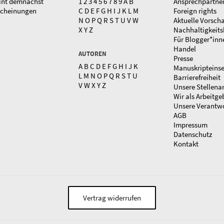
int demnächst
1
2
3
4
5
6
7
8
9
A
B
Ansprechpartne
scheinungen
C
D
E
F
G
H
I
J
K
L
M
Foreign rights
N
O
P
Q
R
S
T
U
V
W
Aktuelle Vorsch
X
Y
Z
Nachhaltigkeits
Für Blogger*inn
Handel
AUTOREN
Presse
A
B
C
D
E
F
G
H
I
J
K
Manuskripteins
L
M
N
O
P
Q
R
S
T
U
Barrierefreiheit
V
W
X
Y
Z
Unsere Stellena
Wir als Arbeitge
Unsere Verantw
AGB
Impressum
Datenschutz
Kontakt
Vertrag widerrufen