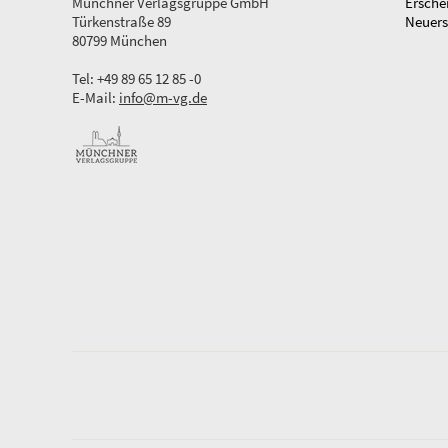
Münchner Verlagsgruppe GmbH
Ersche
Türkenstraße 89
Neuer
80799 München
Tel: +49 89 65 12 85 -0
E-Mail:
info@m-vg.de