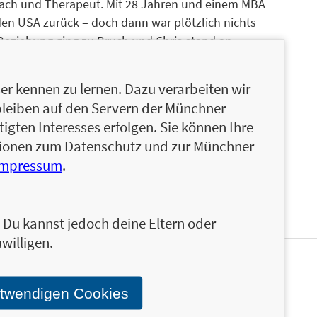
Coach und Therapeut. Mit 28 Jahren und einem MBA
den USA zurück – doch dann war plötzlich nichts
e Beziehung ging zu Bruch und Chris stand an
nsweg oder bleibt er in seinen alten Mustern
ich selbst und der Rest folgt! Mit mit seinem
r kennen zu lernen. Dazu verarbeiten wir
ht er Zehntausende von Menschen. Zudem ist er
bleiben auf den Servern der Münchner
enschen in ein erfülltes Leben begleitet und
igten Interesses erfolgen. Sie können Ihre
n seiner Arbeit: Heilung alter Muster,
ationen zum Datenschutz und zur Münchner
 Sein Motto: HEARTset on!
Impressum
.
n. Du kannst jedoch deine Eltern oder
willigen.
en und ähnliche Produkte informiert werden.
Stand über das Programm der Münchner Verlagsgruppe.
otwendigen Cookies