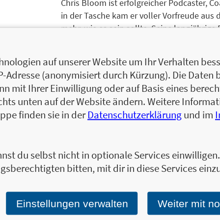
Chris Bloom ist erfolgreicher Podcaster, 
in der Tasche kam er voller Vorfreude aus 
mehr, wie es sein sollte. Seine langjährig
einem Scheidepunkt: Folgt er seinem Herze
treu? Seitdem lautet seine Mission: Liebe d
nologien auf unserer Website um Ihr Verhalten besse
Podcast »Realtalk für deine Seele« erreic
IP-Adresse (anonymisiert durch Kürzung). Die Daten 
Gründer der »Chris Bloom Akademie«, die M
 mit Ihrer Einwilligung oder auf Basis eines berecht
HEARTset-Coaches ausbildet. Die Kerntheme
chts unten auf der Website ändern. Weitere Inform
Bewusstseinsentwicklung und Selbstliebe.
ppe finden sie in der
Datenschutzerklärung
und im
Zum Profil von Chris Bloom
nst du selbst nicht in optionale Services einwillige
gsberechtigten bitten, mit dir in diese Services einzu
Ja, ich will über interessante Neuerscheinung
Wir halten Sie per E-Mail auf dem aktuellen 
Einstellungen verwalten
Weiter mit n
Tragen Sie sich jetzt ein!