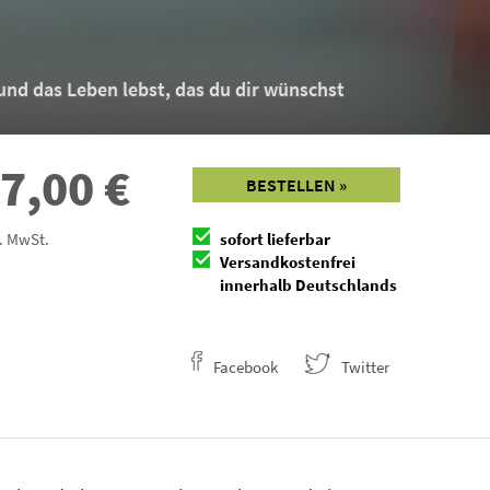
nd das Leben lebst, das du dir wünschst
7,00
€
BESTELLEN »
l. MwSt.
sofort lieferbar
Versandkostenfrei
innerhalb Deutschlands
Facebook
Twitter