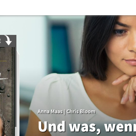
Anna Maas
|
Chris Bloom
Und was, wenn