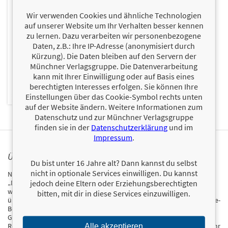
Wir verwenden Cookies und ähnliche Technologien
auf unserer Website um Ihr Verhalten besser kennen
zu lernen. Dazu verarbeiten wir personenbezogene
Daten, z.B.: Ihre IP-Adresse (anonymisiert durch
Kürzung). Die Daten bleiben auf den Servern der
Münchner Verlagsgruppe. Die Datenverarbeitung
kann mit Ihrer Einwilligung oder auf Basis eines
berechtigten Interesses erfolgen. Sie können Ihre
Einstellungen über das Cookie-Symbol rechts unten
auf der Website ändern. Weitere Informationen zum
Datenschutz und zur Münchner Verlagsgruppe
finden sie in der
Datenschutzerklärung
und im
Impressum
.
ÜBER NIKA LUBITSCH
Du bist unter 16 Jahre alt? Dann kannst du selbst
nicht in optionale Services einwilligen. Du kannst
Nika Lubitsch veröffentlichte im August 2012 ihren Kriminalroman
jedoch deine Eltern oder Erziehungsberechtigten
„Der 7. Tag“ über Kindle Direct Publishing bei Amazon. Das E-Book
wurde der KDP-Bestseller des Jahres 2012. Bereits nach einer Woche
bitten, mit dir in diese Services einzuwilligen.
überholte es „Shades of Grey“ und setzte sich an die Spitze der Kindle-
Bestsellerliste. 100.000 Leser haben Nika Lubitschs fesselnde
Geschichte bereits gelesen und schon mehr als 460 fünf-Sterne
Rezensionen abge-geben. Alle großen Verlage hatten vor 13 Jahren ihr
Alle akzeptieren