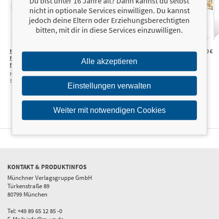
Du bist unter 16 Jahre alt? Dann kannst du selbst
nicht in optionale Services einwilligen. Du kannst
jedoch deine Eltern oder Erziehungsberechtigten
bitten, mit dir in diese Services einzuwilligen.
Magische Watercolor-Welt –
22,00 €
Magische Watercolor-Welt
22,00 €
Fantastische Tiere und
32 zauberhafte Motive Schritt für Schritt
Alle akzeptieren
Pflanzen
erklärt
Noch mehr bezaubernde Schritt-für-
Schritt-Projekte
Einstellungen verwalten
Weiter mit notwendigen Cookies
KONTAKT & PRODUKTINFOS
Münchner Verlagsgruppe GmbH
Türkenstraße 89
80799 München
Tel: +49 89 65 12 85 -0