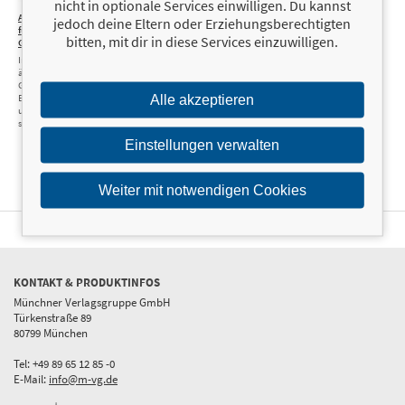
nicht in optionale Services einwilligen. Du kannst
Aromatherapie
25,00 €
jedoch deine Eltern oder Erziehungsberechtigten
für ein starkes
bitten, mit dir in diese Services einzuwilligen.
Gehirn
In fünf Schritten mit
ätherischen Ölen das
Gehirn entgiften,
Entzündungen hemmen
Alle akzeptieren
und das Immunsystem
stimulieren
Einstellungen verwalten
Weiter mit notwendigen Cookies
KONTAKT & PRODUKTINFOS
Münchner Verlagsgruppe GmbH
Türkenstraße 89
80799 München
Tel: +49 89 65 12 85 -0
E-Mail:
info@m-vg.de