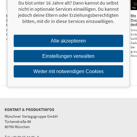
Du bist unter 16 Jahre alt? Dann kannst du selbst
nicht in optionale Services einwilligen. Du kannst
jedoch deine Eltern oder Erziehungsberechtigten
Wie
22,00 €
Wie
22,00 €
Wie
24,99 €
Wie
Serienmörder
Serienmörderinnen
Psychopathen denken
Psy
bitten, mit dir in diese Services einzuwilligen.
denken
denken
den
Eine schockierende
Ein schockierender Blick in
Ein schockierender
Reise in die tiefsten
Scho
die Abgründe des Bösen
Blick in die Abgründe
Abgründe der
Einb
des Bösen
menschlichen Seele
kalt
Alle akzeptieren
Ged
der
gra
Einstellungen verwalten
Mör
Weiter mit notwendigen Cookies
KONTAKT & PRODUKTINFOS
Münchner Verlagsgruppe GmbH
Türkenstraße 89
80799 München