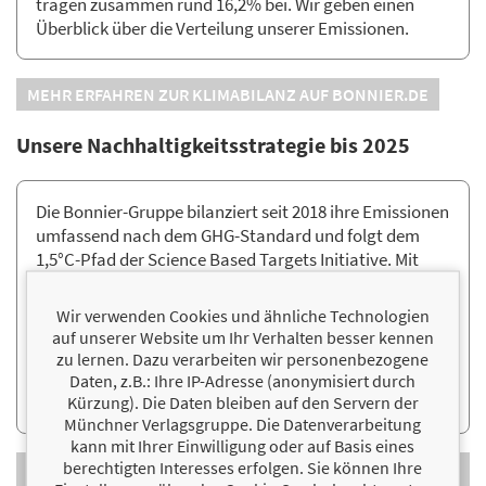
tragen zusammen rund 16,2% bei. Wir geben einen
Überblick über die Verteilung unserer Emissionen.
MEHR ERFAHREN ZUR KLIMABILANZ AUF BONNIER.DE
Unsere Nachhaltigkeitsstrategie bis 2025
Die Bonnier-Gruppe bilanziert seit 2018 ihre Emissionen
umfassend nach dem GHG-Standard und folgt dem
1,5°C-Pfad der Science Based Targets Initiative. Mit
einer Reduktion von 29% im Jahr 2023 haben wir unser
ursprüngliches Ziel, bis 2025 eine Verringerung von
Wir verwenden Cookies und ähnliche Technologien
25% zu erreichen, bereits zwei Jahre früher
auf unserer Website um Ihr Verhalten besser kennen
übertroffen. Über unseren Fünf-Säulen-Ansatz hinaus
zu lernen. Dazu verarbeiten wir personenbezogene
haben wir von 2021 bis 2023 zusätzlich jährlich unsere
Daten, z.B.: Ihre IP-Adresse (anonymisiert durch
verbleibenden Emissionen kompensiert.
Kürzung). Die Daten bleiben auf den Servern der
Münchner Verlagsgruppe. Die Datenverarbeitung
kann mit Ihrer Einwilligung oder auf Basis eines
berechtigten Interesses erfolgen. Sie können Ihre
WEITERE INFOS ZUR KLIMASTRATEGIE 2025 AUF