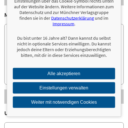
Einstellungen über das Cookie-Symbol rechts unten
BONNIER.DE
auf der Website ändern. Weitere Informationen zum
Datenschutz und zur Münchner Verlagsgruppe
Maßnahmen für mehr Nachhaltigkeit
finden sie in der
Datenschutzerklärung
und im
Impressum
.
Seit 2019 verzichtet Bonnier in Deutschland auf
Du bist unter 16 Jahre alt? Dann kannst du selbst
Plastikfolie für Hardcover-Bücher. Alle Standorte
nicht in optionale Services einwilligen. Du kannst
setzen auf Recyclingpapier, LED-Licht und digitale
jedoch deine Eltern oder Erziehungsberechtigten
Prozesse. Seit Anfang 2023 verwendet Bonnier zudem
bitten, mit dir in diese Services einzuwilligen.
ein neu entwickeltes Papier, dessen Herstellung laut
Hersteller bei rund 25 kg fossilem CO2 pro Tonne liegt –
gegenüber einem europäischen Branchendurchschnitt
Alle akzeptieren
von rund 250 kg pro Tonne (CEPI Key Statistics 2024).
Einstellungen verwalten
MEHR ZU NACHHALTIGEN MASSNAHMEN AUF B
ONNIER.DE
Weiter mit notwendigen Cookies
Unsere Nachhaltigkeitsstrategie bis 2040