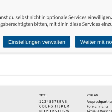
nst du selbst nicht in optionale Services einwillige
gsberechtigten bitten, mit dir in diese Services einzu
Einstellungen verwalten
Weiter mit n
TITEL
VERLAG
1
2
3
4
5
6
7
8
9
A
B
Ansprechpartne
C
D
E
F
G
H
I
J
K
L
M
Foreign rights
N
O
P
Q
R
S
T
U
V
W
Aktuelle Vorsch