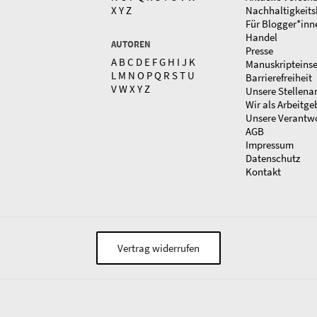
X
Y
Z
Nachhaltigkeits
Für Blogger*inn
Handel
AUTOREN
Presse
A
B
C
D
E
F
G
H
I
J
K
Manuskripteins
L
M
N
O
P
Q
R
S
T
U
Barrierefreiheit
V
W
X
Y
Z
Unsere Stellena
Wir als Arbeitge
Unsere Verantw
AGB
Impressum
Datenschutz
Kontakt
Vertrag widerrufen