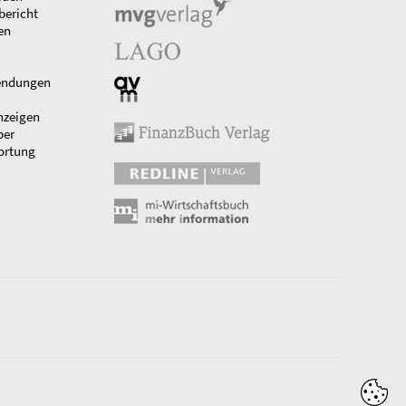
bericht
en
endungen
nzeigen
ber
ortung