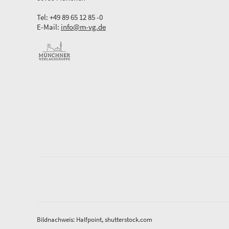
Tel: +49 89 65 12 85 -0
E-Mail:
info@m-vg.de
Bildnachweis: Halfpoint, shutterstock.com