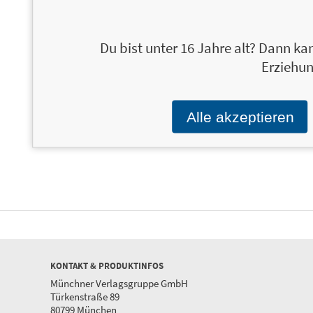
Du bist unter 16 Jahre alt? Dann kan
Erziehun
Floral Line Art
15,00 €
Alle akzeptieren
Blumen einfach selber zeichnen
lernen – mit Materialkunde sowie
allen Grundlagen und -techniken
KONTAKT & PRODUKTINFOS
Münchner Verlagsgruppe GmbH
Türkenstraße 89
80799 München