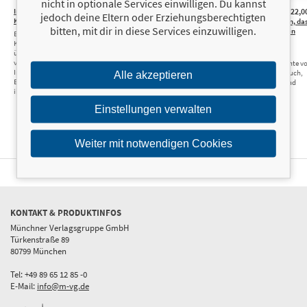
nicht in optionale Services einwilligen. Du kannst
Inside
22,00 €
Die große
24,99 €
22,00 €
Das
22,0
jedoch deine Eltern oder Erziehungsberechtigten
KSK
Sauerei
Schützenhilfe
Mädchen, da
bitten, mit dir in diese Services einzuwilligen.
ich retten
Ein Ex-
Wie Agrarlobby und
Für die Ukraine im
musste
Kommandosoldat
Lebensmittelindustrie
Krieg – ein deutscher
über das
uns belügen und
Soldat berichtet von
Meine
verborgene
betrügen – und was
der Front
Geschichte v
Innenleben der
das für unsere
Missbrauch,
Alle akzeptieren
Eliteeinheit und
Ernährung …
Sucht und
ihre Skandale
Heilung
Einstellungen verwalten
Weiter mit notwendigen Cookies
KONTAKT & PRODUKTINFOS
Münchner Verlagsgruppe GmbH
Türkenstraße 89
80799 München
Tel: +49 89 65 12 85 -0
E-Mail:
info@m-vg.de