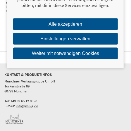
entgegenwirken und
Beschwerden in den
bitten, mit dir in diese Services einzuwilligen.
körperlich und geistig fit
Gelenken, im
bleiben
Verdauungstrakt und
chronische
Schmerzen selbst
behandeln
Alle akzeptieren
Einstellungen verwalten
Weiter mit notwendigen Cookies
KONTAKT & PRODUKTINFOS
Münchner Verlagsgruppe GmbH
Türkenstraße 89
80799 München
Tel: +49 89 65 12 85 -0
E-Mail:
info@m-vg.de