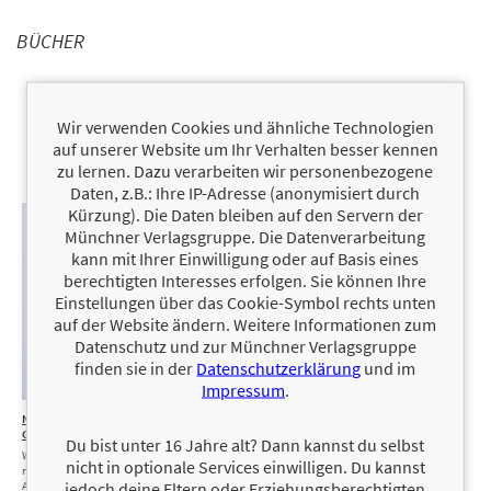
BÜCHER
Wir verwenden Cookies und ähnliche Technologien
auf unserer Website um Ihr Verhalten besser kennen
zu lernen. Dazu verarbeiten wir personenbezogene
Daten, z.B.: Ihre IP-Adresse (anonymisiert durch
Kürzung). Die Daten bleiben auf den Servern der
Münchner Verlagsgruppe. Die Datenverarbeitung
kann mit Ihrer Einwilligung oder auf Basis eines
berechtigten Interesses erfolgen. Sie können Ihre
Einstellungen über das Cookie-Symbol rechts unten
auf der Website ändern. Weitere Informationen zum
Datenschutz und zur Münchner Verlagsgruppe
finden sie in der
Datenschutzerklärung
und im
Impressum
.
Neustart fürs
20,00 €
Schmerz
22,00 €
Gehirn
ist
Du bist unter 16 Jahre alt? Dann kannst du selbst
Kopfsache
Wie Sie mit
nicht in optionale Services einwilligen. Du kannst
neurozentrierten Übungen
Mit neurozentrierten
jedoch deine Eltern oder Erziehungsberechtigten
Alterserscheinungen
Übungen