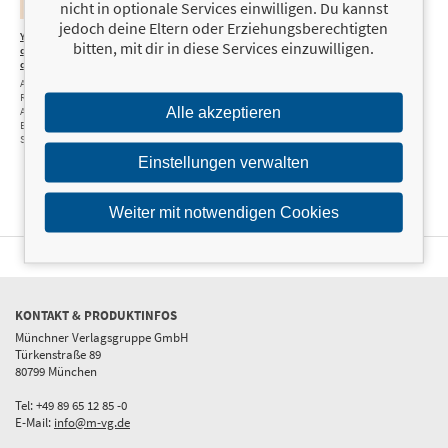
nicht in optionale Services einwilligen. Du kannst
jedoch deine Eltern oder Erziehungsberechtigten
Yoga mit
15,00 €
bitten, mit dir in diese Services einzuwilligen.
der Kraft
des Mondes
Asanas, Flows und
Rituale für mehr
Alle akzeptieren
Ausgeglichenheit,
Energie und innere
Stärke
Einstellungen verwalten
Weiter mit notwendigen Cookies
KONTAKT & PRODUKTINFOS
Münchner Verlagsgruppe GmbH
Türkenstraße 89
80799 München
Tel: +49 89 65 12 85 -0
E-Mail:
info@m-vg.de