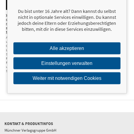
Du bist unter 16 Jahre alt? Dann kannst du selbst
Wie
18,00 €
nicht in optionale Services einwilligen. Du kannst
du
jedoch deine Eltern oder Erziehungsberechtigten
mit Optionen
erfolgreich
bitten, mit dir in diese Services einzuwilligen.
tradest
Alles über Call-
und Put-
Optionen,
Alle akzeptieren
Long- und
Short-
Positionen,
Risikomanagement
Einstellungen verwalten
und die besten
Strategien
Weiter mit notwendigen Cookies
KONTAKT & PRODUKTINFOS
Münchner Verlagsgruppe GmbH