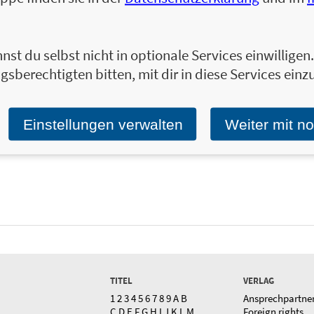
nst du selbst nicht in optionale Services einwillige
gsberechtigten bitten, mit dir in diese Services einzu
Einstellungen verwalten
Weiter mit n
TITEL
VERLAG
1
2
3
4
5
6
7
8
9
A
B
Ansprechpartne
C
D
E
F
G
H
I
J
K
L
M
Foreign rights