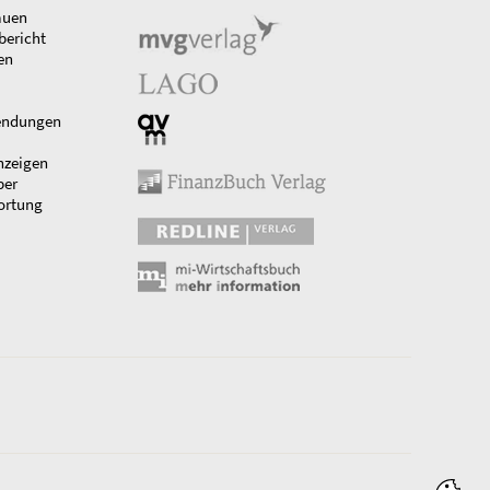
auen
bericht
en
endungen
nzeigen
ber
ortung