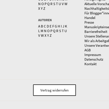
N
O
P
Q
R
S
T
U
V
W
Aktuelle Vorsch
X
Y
Z
Nachhaltigkeits
Für Blogger*inn
Handel
AUTOREN
Presse
A
B
C
D
E
F
G
H
I
J
K
Manuskripteins
L
M
N
O
P
Q
R
S
T
U
Barrierefreiheit
V
W
X
Y
Z
Unsere Stellena
Wir als Arbeitge
Unsere Verantw
AGB
Impressum
Datenschutz
Kontakt
Vertrag widerrufen