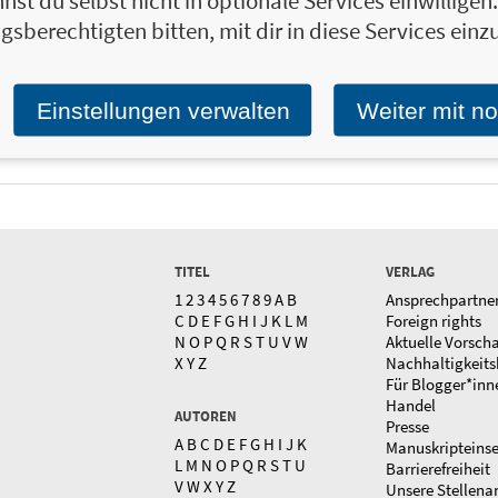
nst du selbst nicht in optionale Services einwillige
gsberechtigten bitten, mit dir in diese Services einzu
Einstellungen verwalten
Weiter mit n
TITEL
VERLAG
1
2
3
4
5
6
7
8
9
A
B
Ansprechpartne
C
D
E
F
G
H
I
J
K
L
M
Foreign rights
N
O
P
Q
R
S
T
U
V
W
Aktuelle Vorsch
X
Y
Z
Nachhaltigkeits
Für Blogger*inn
Handel
AUTOREN
Presse
A
B
C
D
E
F
G
H
I
J
K
Manuskripteins
L
M
N
O
P
Q
R
S
T
U
Barrierefreiheit
V
W
X
Y
Z
Unsere Stellena