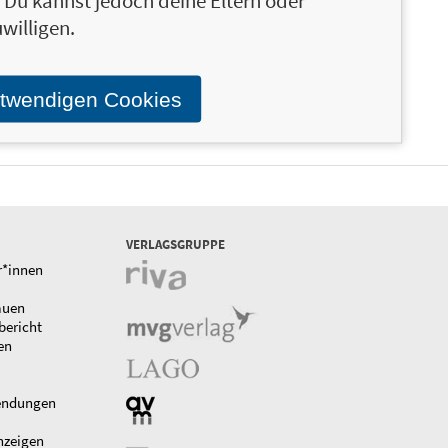
n. Du kannst jedoch deine Eltern oder
willigen.
otwendigen Cookies
VERLAGSGRUPPE
r*innen
auen
bericht
en
endungen
nzeigen