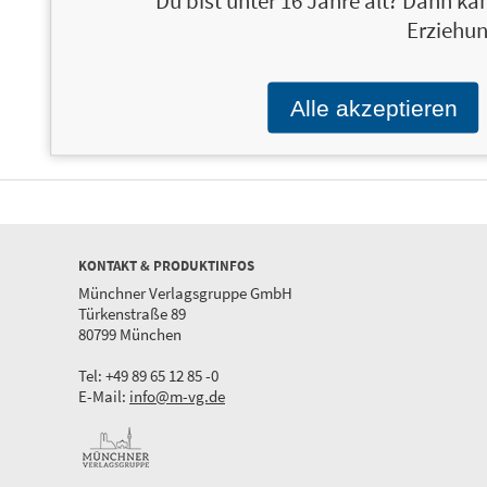
Du bist unter 16 Jahre alt? Dann kan
Erziehun
Mal deinen Traummann aus
9,99 €
Alle akzeptieren
KONTAKT & PRODUKTINFOS
Münchner Verlagsgruppe GmbH
Türkenstraße 89
80799 München
Tel: +49 89 65 12 85 -0
E-Mail:
info@m-vg.de