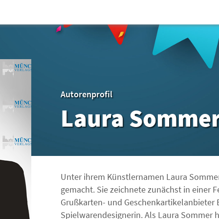
Autorenprofil
Laura Somme
Unter ihrem Künstlernamen Laura Sommer h
gemacht. Sie zeichnete zunächst in einer 
Grußkarten- und Geschenkartikelanbieter Eu
Spielwarendesignerin. Als Laura Sommer ha