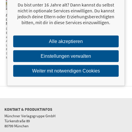
Du bist unter 16 Jahre alt? Dann kannst du selbst
nicht in optionale Services einwilligen. Du kannst
Abnehmen
14,99 €
jedoch deine Eltern oder Erziehungsberechtigten
mit
bitten, mit dir in diese Services einzuwilligen.
Mahlzeitenersatz
Das ideale
Begleitprogramm für
alle Diätpulver wie
Alle akzeptieren
Almased®,
Layenberger®
Fit+Feelgood,
Slimfast®, Yokebe® oder
Einstellungen verwalten
Multaben®
Weiter mit notwendigen Cookies
KONTAKT & PRODUKTINFOS
Münchner Verlagsgruppe GmbH
Türkenstraße 89
80799 München