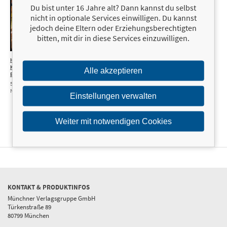
Du bist unter 16 Jahre alt? Dann kannst du selbst
nicht in optionale Services einwilligen. Du kannst
jedoch deine Eltern oder Erziehungsberechtigten
bitten, mit dir in diese Services einzuwilligen.
Halloween. Das
13,00 €
Das inoffizielle
16,99 €
Koch- und
Harry-Potter-
Alle akzeptieren
Backbuch
Backbuch
50 Rezepte für die grusligste
Von Kesselkuchen bis
Nacht des Jahres
Felsenkeksen. Über 50
Einstellungen verwalten
zauberhafte Rezepte
Weiter mit notwendigen Cookies
KONTAKT & PRODUKTINFOS
Münchner Verlagsgruppe GmbH
Türkenstraße 89
80799 München