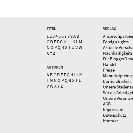
TITEL
VERLAG
1
2
3
4
5
6
7
8
9
A
B
Ansprechpartne
C
D
E
F
G
H
I
J
K
L
M
Foreign rights
N
O
P
Q
R
S
T
U
V
W
Aktuelle Vorsch
X
Y
Z
Nachhaltigkeits
Für Blogger*inn
Handel
AUTOREN
Presse
A
B
C
D
E
F
G
H
I
J
K
Manuskripteins
L
M
N
O
P
Q
R
S
T
U
Barrierefreiheit
V
W
X
Y
Z
Unsere Stellena
Wir als Arbeitge
Unsere Verantw
AGB
Impressum
Datenschutz
Kontakt