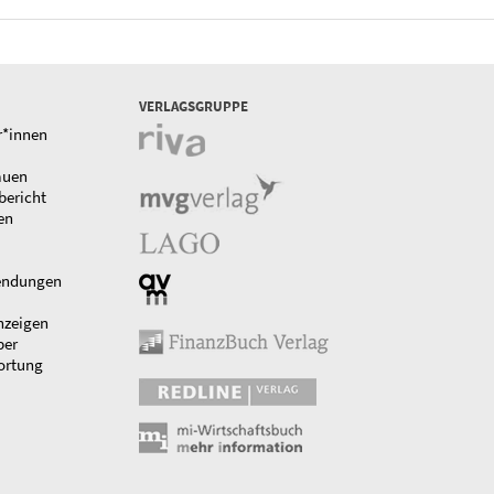
VERLAGSGRUPPE
r*innen
auen
bericht
en
endungen
nzeigen
ber
ortung