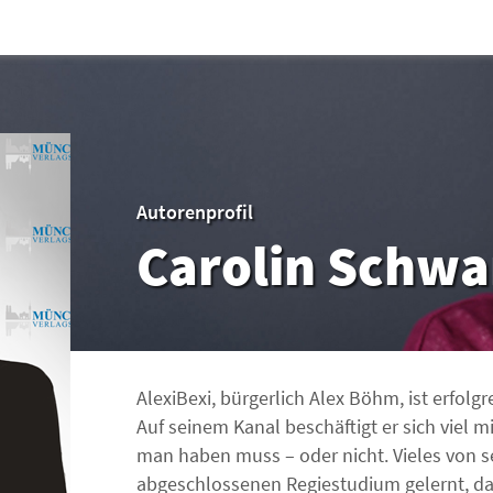
Autorenprofil
Carolin Schwa
AlexiBexi, bürgerlich Alex Böhm, ist erfolg
Auf seinem Kanal beschäftigt er sich viel m
man haben muss – oder nicht. Vieles von 
abgeschlossenen Regiestudium gelernt, das