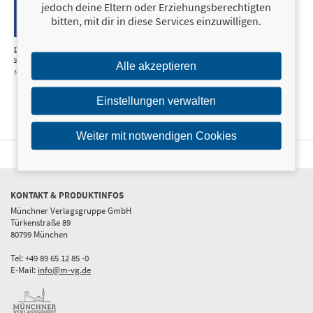
jedoch deine Eltern oder Erziehungsberechtigten
bitten, mit dir in diese Services einzuwilligen.
Das Leben ist wie 1 Puseblume in Wind einzigartig und
9,99 €
vergäglich
Alle akzeptieren
Nachdenkliche Sprüche mit Bilder: Bekannt aus Facebook
Einstellungen verwalten
Weiter mit notwendigen Cookies
KONTAKT & PRODUKTINFOS
Münchner Verlagsgruppe GmbH
Türkenstraße 89
80799 München
Tel: +49 89 65 12 85 -0
E-Mail:
info@m-vg.de