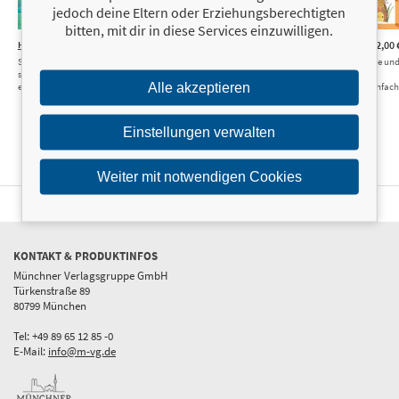
jedoch deine Eltern oder Erziehungsberechtigten
bitten, mit dir in diese Services einzuwilligen.
Happy Summer
12,00 €
Happy Love
12,00 €
Happy Herbst
12,00 
Sonne, Strand und Eis –
Liebevolle Motive für
Bunte Blätter, Kürbisse un
sommerliche Motive ganz
Familie und Freunde malen
kleine Monster –
Alle akzeptieren
einfach malen
– ganz einfach
Herbstmotive ganz einfach
malen
Einstellungen verwalten
Weiter mit notwendigen Cookies
KONTAKT & PRODUKTINFOS
Münchner Verlagsgruppe GmbH
Türkenstraße 89
80799 München
Tel: +49 89 65 12 85 -0
E-Mail:
info@m-vg.de