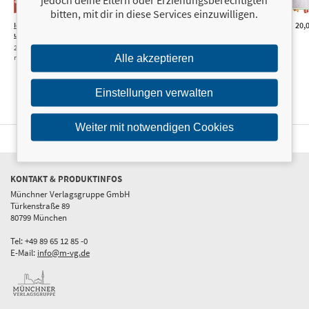
bitten, mit dir in diese Services einzuwilligen.
Ich koche für
9,99 €
Just married – Das
22,00 €
Read & Eat – Das
20,0
uns!
Kochbuch für frisch
Kochbuch
Verheiratete
25 Lieblingsrezepte für
Über 50 Rezepte aus
Alle akzeptieren
meinen Hund und mich
Lieblingsromanen
Einstellungen verwalten
Weiter mit notwendigen Cookies
KONTAKT & PRODUKTINFOS
Münchner Verlagsgruppe GmbH
Türkenstraße 89
80799 München
Tel: +49 89 65 12 85 -0
E-Mail:
info@m-vg.de