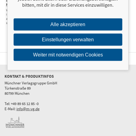
bitten, mit dir in diese Services einzuwilligen.
Klimaparadox
Warum wir lieber
im Chaos versinken,
als das Klima zu
schützen
Alle akzeptieren
Einstellungen verwalten
Weiter mit notwendigen Cookies
KONTAKT & PRODUKTINFOS
Münchner Verlagsgruppe GmbH
Türkenstraße 89
80799 München
Tel: +49 89 65 12 85 -0
E-Mail:
info@m-vg.de