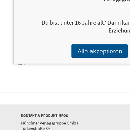
Du bist unter 16 Jahre alt? Dann kan
Erziehun
Erfolgreich anlegen mit
24,99 €
Professionell in ETF
ETFs
investieren
Alle akzeptieren
Ihre einfache regelbasierte
Einblicke, Hintergrü
Geldanlage mit Exchange Traded
Expertentipps
Funds
KONTAKT & PRODUKTINFOS
Münchner Verlagsgruppe GmbH
Türkenstraße 89