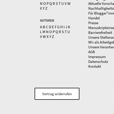
N
O
P
Q
R
S
T
U
V
W
Aktuelle Vorsch
X
Y
Z
Nachhaltigkeits
Für Blogger*inn
Handel
AUTOREN
Presse
A
B
C
D
E
F
G
H
I
J
K
Manuskripteins
L
M
N
O
P
Q
R
S
T
U
Barrierefreiheit
V
W
X
Y
Z
Unsere Stellena
Wir als Arbeitge
Unsere Verantw
AGB
Impressum
Datenschutz
Kontakt
Vertrag widerrufen