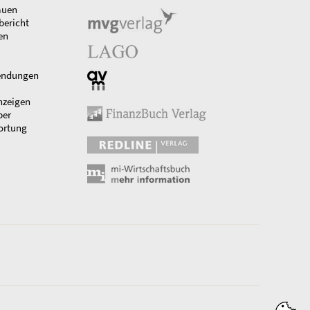
auen
bericht
en
endungen
nzeigen
ber
ortung