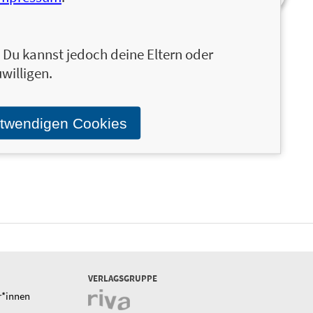
n. Du kannst jedoch deine Eltern oder
willigen.
h für den
29,99 €
otwendigen Cookies
liche
erater für Leute ab
VERLAGSGRUPPE
r*innen