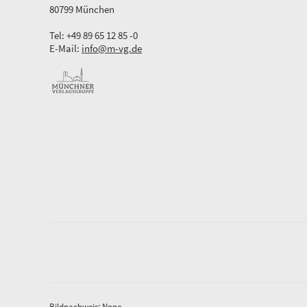
80799 München
Tel: +49 89 65 12 85 -0
E-Mail:
info@m-vg.de
Bildnachweis: None