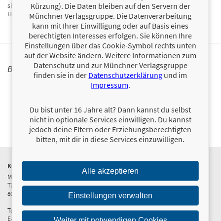
Kürzung). Die Daten bleiben auf den Servern der
sie selbst welche. Sehr erfolgreich hat sie Liebes Brautpaar – das
Hochzeitsgästebuch, das Spaß macht veröffentlicht.
Münchner Verlagsgruppe. Die Datenverarbeitung
kann mit Ihrer Einwilligung oder auf Basis eines
berechtigten Interesses erfolgen. Sie können Ihre
Einstellungen über das Cookie-Symbol rechts unten
auf der Website ändern. Weitere Informationen zum
Datenschutz und zur Münchner Verlagsgruppe
BÜCHER
finden sie in der
Datenschutzerklärung
und im
Impressum
.
Du bist unter 16 Jahre alt? Dann kannst du selbst
nicht in optionale Services einwilligen. Du kannst
jedoch deine Eltern oder Erziehungsberechtigten
bitten, mit dir in diese Services einzuwilligen.
KONTAKT & PRODUKTINFOS
Alle akzeptieren
Münchner Verlagsgruppe GmbH
Türkenstraße 89
80799 München
Einstellungen verwalten
Tel: +49 89 65 12 85 -0
E-Mail:
info@m-vg.de
Weiter mit notwendigen Cookies