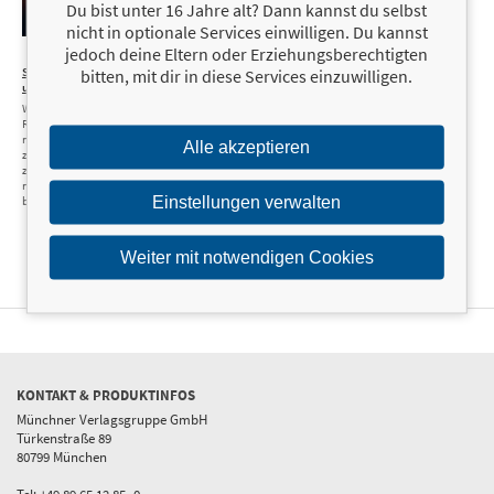
Du bist unter 16 Jahre alt? Dann kannst du selbst
nicht in optionale Services einwilligen. Du kannst
jedoch deine Eltern oder Erziehungsberechtigten
16,99 €
Schneewittchen
bitten, mit dir in diese Services einzuwilligen.
und der böse König
Wie mich mein
Reitlehrer
manipulierte und
Alle akzeptieren
zur Prostitution
zwang und wie ich
mich daraus
Einstellungen verwalten
befreite
Weiter mit notwendigen Cookies
KONTAKT & PRODUKTINFOS
Münchner Verlagsgruppe GmbH
Türkenstraße 89
80799 München