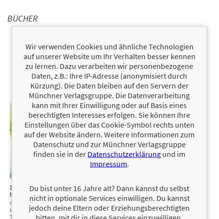
BÜCHER
Wir verwenden Cookies und ähnliche Technologien
auf unserer Website um Ihr Verhalten besser kennen
zu lernen. Dazu verarbeiten wir personenbezogene
Daten, z.B.: Ihre IP-Adresse (anonymisiert durch
Kürzung). Die Daten bleiben auf den Servern der
Münchner Verlagsgruppe. Die Datenverarbeitung
kann mit Ihrer Einwilligung oder auf Basis eines
berechtigten Interesses erfolgen. Sie können Ihre
Einstellungen über das Cookie-Symbol rechts unten
auf der Website ändern. Weitere Informationen zum
Datenschutz und zur Münchner Verlagsgruppe
finden sie in der
Datenschutzerklärung
und im
Impressum
.
Du bist unter 16 Jahre alt? Dann kannst du selbst
Speed My
12,99 €
Speed Me
12,99 €
My
12,00 €
Heart
Up
Christmas
nicht in optionale Services einwilligen. Du kannst
Wish
Geschwindigkeit,
Rasanter Auftakt der
jedoch deine Eltern oder Erziehungsberechtigten
Liebe, Gefahr: Der 2.
spannenden New-
Gefühlvoller
bitten, mit dir in diese Services einzuwilligen.
Teil der Supercross-
Adult-Reihe
Weihnachtsroman