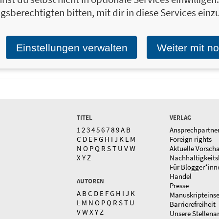
gsberechtigten bitten, mit dir in diese Services einzu
Einstellungen verwalten
Weiter mit n
TITEL
VERLAG
1
2
3
4
5
6
7
8
9
A
B
Ansprechpartne
C
D
E
F
G
H
I
J
K
L
M
Foreign rights
N
O
P
Q
R
S
T
U
V
W
Aktuelle Vorsch
X
Y
Z
Nachhaltigkeits
Für Blogger*inn
Handel
AUTOREN
Presse
A
B
C
D
E
F
G
H
I
J
K
Manuskripteins
L
M
N
O
P
Q
R
S
T
U
Barrierefreiheit
V
W
X
Y
Z
Unsere Stellena