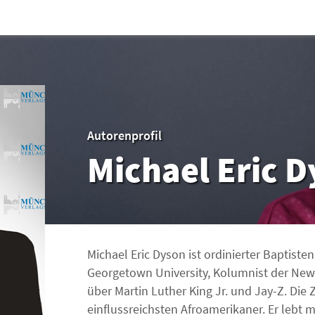
Autorenprofil
Michael Eric 
Michael Eric Dyson ist ordinierter Baptisten
Georgetown University, Kolumnist der New 
über Martin Luther King Jr. und Jay-Z. Die 
einflussreichsten Afroamerikaner. Er lebt mi