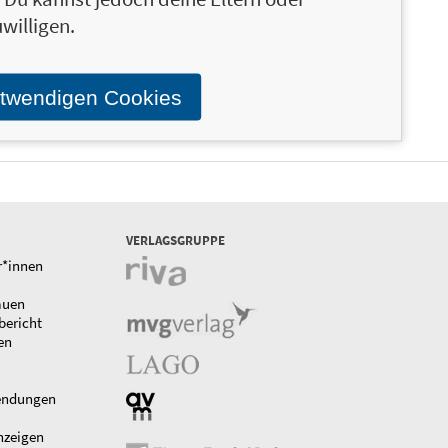
willigen.
otwendigen Cookies
VERLAGSGRUPPE
r*innen
auen
bericht
en
endungen
nzeigen