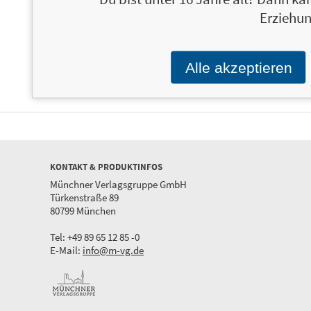
Erziehun
Tupac Shakur
19,99 €
Vermächtnis einer Legende
Alle akzeptieren
KONTAKT & PRODUKTINFOS
Münchner Verlagsgruppe GmbH
Türkenstraße 89
80799 München
Tel: +49 89 65 12 85 -0
E-Mail:
info@m-vg.de